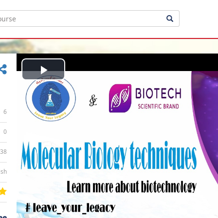
Play
Video
6
0
:38
ish
ee