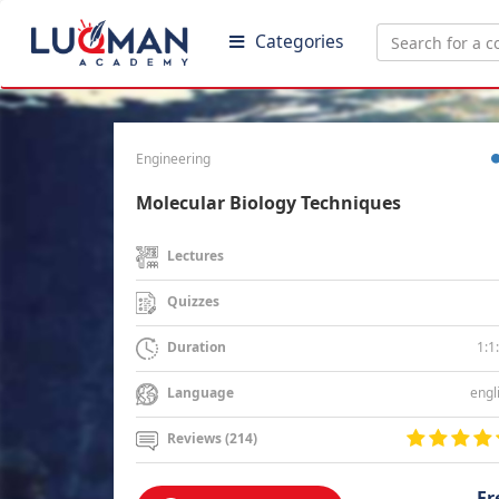
Categories
Engineering
Molecular Biology Techniques
Lectures
Quizzes
1:1
Duration
engl
Language
Reviews (214)
Fr