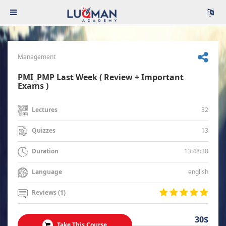
Management
PMI_PMP Last Week ( Review + Important
Exams )
32
Lectures
13
Quizzes
13:48:38
Duration
english
Language
Reviews (1)
30$
Take This Course