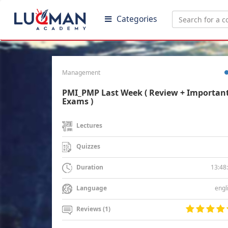
Categories
Management
PMI_PMP Last Week ( Review + Importan
Exams )
Lectures
Quizzes
13:48
Duration
engl
Language
Reviews (1)