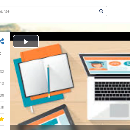
Play
t
Video
32
13
:38
ish