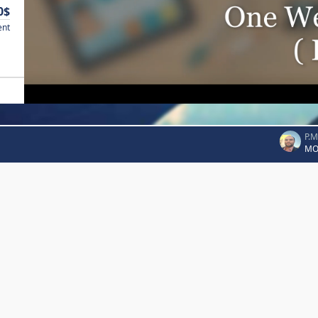
0$
ent
P.
MO