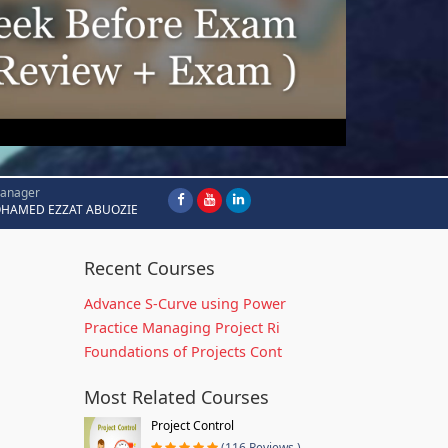
Manager
HAMED EZZAT ABUOZIE
Recent Courses
Advance S-Curve using Power
Practice Managing Project Ri
Foundations of Projects Cont
Most Related Courses
Project Control
(116 Reviews )