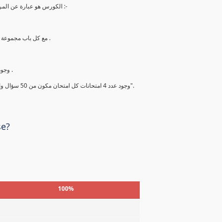
الكورس هو عبارة عن المراجعة النهائية والاخيرة في الاسبوع ما قبل الامتحان ويشتمل علي ما يلي :-
2. مع كل باب مجموعة أسئلة من أهم الاسئلة والمحتمل أن تأتي بنسبة 99.99 % في الامتحان .
4. وجود شيت لأهم النقاط التي يجب قراءتها قبل الامتحان بيومين علي الاقل .
5. وجود عدد 4 امتحانات كل امتحان مكون من 50 سؤال والتي يجب حلها والحصول علي درجة فوق ال 90% ومعرفة اجابتها جيدا".
se?
100%
%