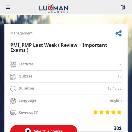
Management
PMI_PMP Last Week ( Review + Important
Exams )
32
Lectures
13
Quizzes
13:48:38
Duration
english
Language
Reviews (1)
30$
Take This Course