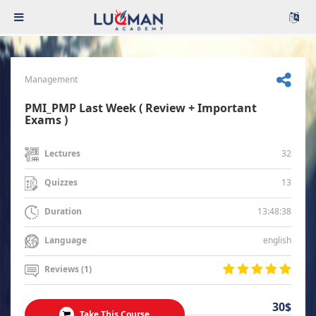
Management
PMI_PMP Last Week ( Review + Important
Exams )
32
Lectures
13
Quizzes
13:48:38
Duration
english
Language
Reviews (1)
30$
Take This Course