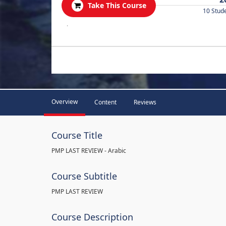
Take This Course
10 Stud
.
Overview
Content
Reviews
Course Title
PMP LAST REVIEW - Arabic
Course Subtitle
PMP LAST REVIEW
Course Description