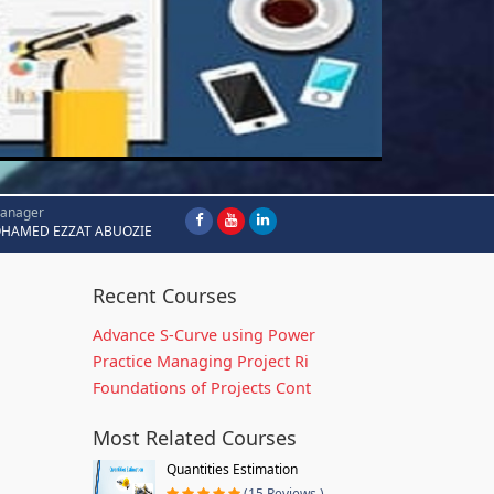
Manager
HAMED EZZAT ABUOZIE
Recent Courses
Advance S-Curve using Power
Practice Managing Project Ri
Foundations of Projects Cont
Most Related Courses
Quantities Estimation
(15 Reviews )