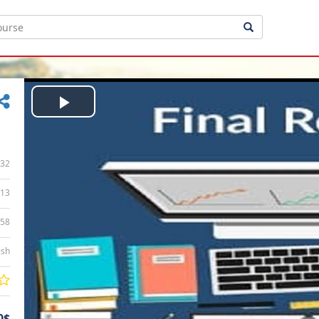
Play
Video
32
13
:58
ish
0$