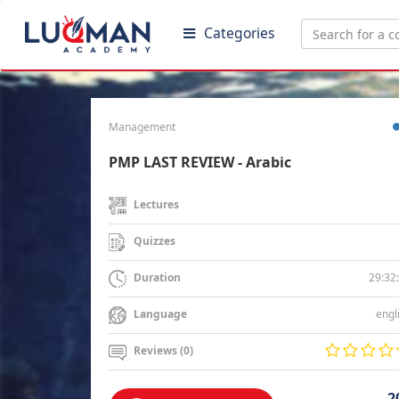
Categories
Management
PMP LAST REVIEW - Arabic
Lectures
Quizzes
29:32
Duration
engl
Language
Reviews (0)
2