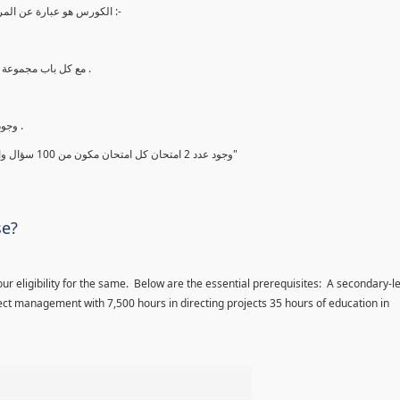
الكورس هو عبارة عن المراجعة النهائية والاخيرة في الاسبوع ما قبل الامتحان ويشتمل علي ما يلي :-
2. مع كل باب مجموعة أسئلة من أهم الاسئلة والمحتمل أن تأتي بنسبة 99.99 % في الامتحان .
4. وجود شيت لأهم النقاط التي يجب قراءتها قبل الامتحان بيومين علي الاقل .
5. وجود عدد 2 امتحان كل امتحان مكون من 100 سؤال والتي يجب حلها والحصول علي درجة فوق ال 90% ومعرفة اجابتها جيدا"
se?
ur eligibility for the same. Below are the essential prerequisites: A secondary-l
ct management with 7,500 hours in directing projects 35 hours of education in
%