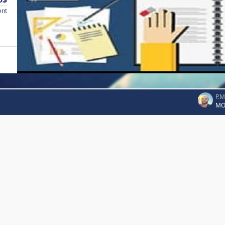
ent
P.
MO