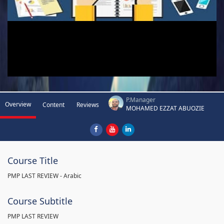
P.Manager
Overview
Content
Reviews
MOHAMED EZZAT ABUOZIE
Course Title
PMP LAST REVIEW - Arabic
Course Subtitle
PMP LAST REVIEW