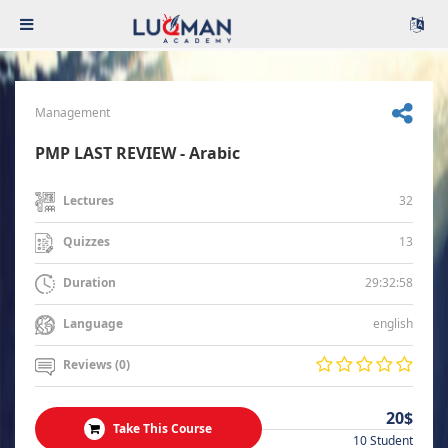
Management
PMP LAST REVIEW - Arabic
32
Lectures
13
Quizzes
29:32:58
Duration
english
Language
Reviews (0)
20$
Take This Course
10 Student