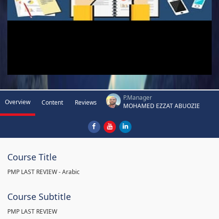
P.Manager
Overview
Content
Reviews
MOHAMED EZZAT ABUOZIE
Course Title
PMP LAST REVIEW - Arabic
Course Subtitle
PMP LAST REVIEW