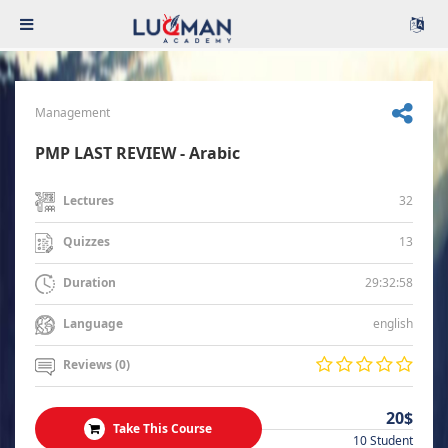
Management
PMP LAST REVIEW - Arabic
32
Lectures
13
Quizzes
29:32:58
Duration
english
Language
Reviews (0)
20$
Take This Course
10 Student