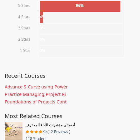
5 Stars
96%
4 Stars
4%
3 Stars
0%
2 Stars
0%
1 Star
0%
Recent Courses
Advance S-Curve using Power
Practice Managing Project Ri
Foundations of Projects Cont
Most Related Courses
أخصائي مؤشرات الأداء المحترف
(12 Reviews )
118 Student