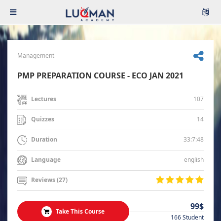
Management
PMP PREPARATION COURSE - ECO JAN 2021
107
Lectures
14
Quizzes
33:7:48
Duration
english
Language
Reviews (27)
99$
Take This Course
166 Student