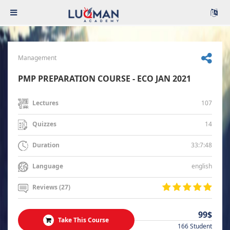
Management
PMP PREPARATION COURSE - ECO JAN 2021
107
Lectures
14
Quizzes
33:7:48
Duration
english
Language
Reviews (27)
99$
Take This Course
166 Student