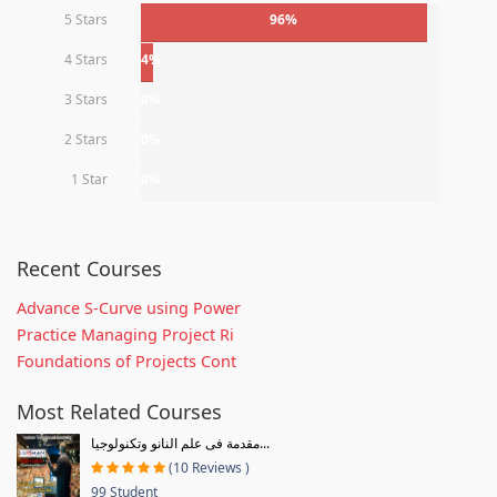
5 Stars
96%
4 Stars
4%
3 Stars
0%
2 Stars
0%
1 Star
0%
Recent Courses
Advance S-Curve using Power
Practice Managing Project Ri
Foundations of Projects Cont
Most Related Courses
مقدمة فى علم النانو وتكنولوجيا...
(10 Reviews )
99 Student