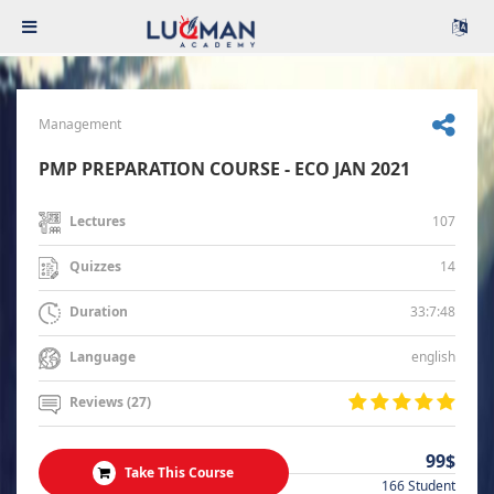
Management
PMP PREPARATION COURSE - ECO JAN 2021
107
Lectures
14
Quizzes
33:7:48
Duration
english
Language
Reviews (27)
99$
Take This Course
166 Student