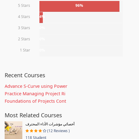
5 Stars
96%
4 Stars
4%
3 Stars
0%
2 Stars
0%
1 Star
0%
Recent Courses
Advance S-Curve using Power
Practice Managing Project Ri
Foundations of Projects Cont
Most Related Courses
أخصائي مؤشرات الأداء المحترف
(12 Reviews )
118 Student