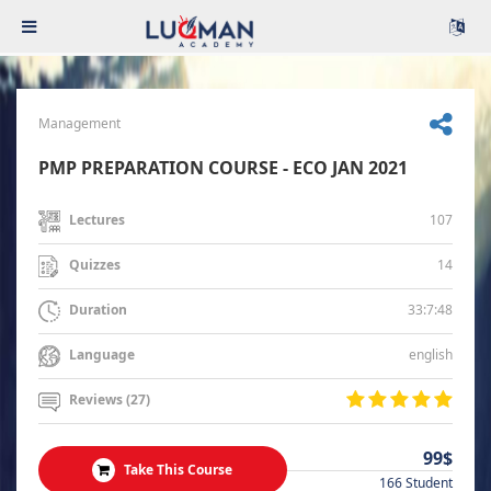
Management
PMP PREPARATION COURSE - ECO JAN 2021
107
Lectures
14
Quizzes
33:7:48
Duration
english
Language
Reviews (27)
99$
Take This Course
166 Student