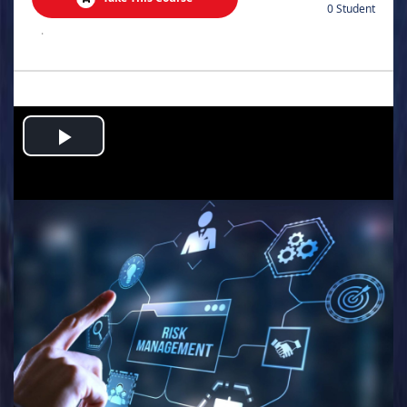
0 Student
.
Play
Video