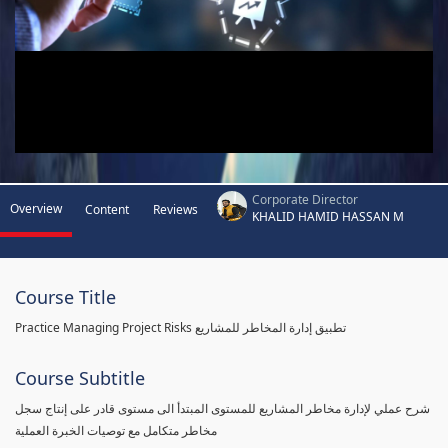
Corporate Director
Overview
Content
Reviews
KHALID HAMID HASSAN M
Course Title
Practice Managing Project Risks تطبيق إدارة المخاطر للمشاريع
Course Subtitle
شرح عملي لإدارة مخاطر المشاريع للمستوى المبتدأ الى مستوى قادر على إنتاج سجل
مخاطر متكامل مع توصيات الخبرة العملية