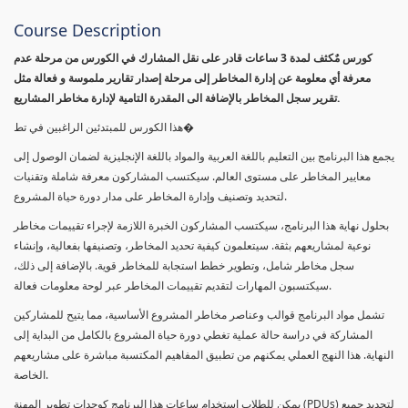
Course Description
كورس مٌكثف لمدة 3 ساعات قادر على نقل المشارك في الكورس من مرحلة عدم
معرفة أي معلومة عن إدارة المخاطر إلى مرحلة إصدار تقارير ملموسة و فعالة مثل
تقرير سجل المخاطر بالإضافة الى المقدرة التامية لإدارة مخاطر المشاريع.
هذا الكورس للمبتدئين الراغبين في تط�
يجمع هذا البرنامج بين التعليم باللغة العربية والمواد باللغة الإنجليزية لضمان الوصول إلى
معايير المخاطر على مستوى العالم. سيكتسب المشاركون معرفة شاملة وتقنيات
لتحديد وتصنيف وإدارة المخاطر على مدار دورة حياة المشروع.
بحلول نهاية هذا البرنامج، سيكتسب المشاركون الخبرة اللازمة لإجراء تقييمات مخاطر
نوعية لمشاريعهم بثقة. سيتعلمون كيفية تحديد المخاطر، وتصنيفها بفعالية، وإنشاء
سجل مخاطر شامل، وتطوير خطط استجابة للمخاطر قوية. بالإضافة إلى ذلك،
سيكتسبون المهارات لتقديم تقييمات المخاطر عبر لوحة معلومات فعالة.
تشمل مواد البرنامج قوالب وعناصر مخاطر المشروع الأساسية، مما يتيح للمشاركين
المشاركة في دراسة حالة عملية تغطي دورة حياة المشروع بالكامل من البداية إلى
النهاية. هذا النهج العملي يمكنهم من تطبيق المفاهيم المكتسبة مباشرة على مشاريعهم
الخاصة.
يمكن للطلاب استخدام ساعات هذا البرنامج كوحدات تطوير المهنة (PDUs) لتجديد جميع