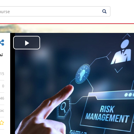
Play
Video
15
0
:46
bic