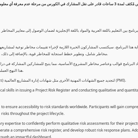
كورس مٌكثف لمدة 3 ساعات قادر على نقل المشارك في الكورس من مرحلة عدم معرفة أي 
برنامج بين التعليم باللغة العربية والمواد باللغة الإنجليزية لضمان الوصول إلى معايير الم
ية هذا البرنامج، سيكتسب المشاركون الخبرة اللازمة لإجراء تقييمات مخاطر نوعية لمشاريعهم
مخاطر شامل، وتطوير خطط استجابة للمخاطر قوية. بالإضافة إلى ذلك، سيكتسبون المهارات لتقديم تقييمات المخاطر عبر لوحة معلومات فعالة.
د البرنامج قوالب وعناصر مخاطر المشروع الأساسية، مما يتيح للمشاركين المشاركة في دراسة
هذا النهج العملي يمكنهم من تطبيق المفاهيم المكتسبة مباشرة على مشاريعهم الخاصة.
يمكن للطلاب استخدام ساعات هذا البرنامج كوحدات تطوير المهنة (PDUs) لتجديد جميع الشهادات المهنية الأخرى مثل شهادات إدارة المشاريع العالمية (PMI).
l skills in issuing a Project Risk Register and conducting qualitative and quantita
 to ensure accessibility to risk standards worldwide. Participants will gain compr
isks throughout the project lifecycle.
ary expertise to confidently perform qualitative risk assessments for their project
enerate a comprehensive risk register, and develop robust risk response plans. Addi
through an impactful dashboard.