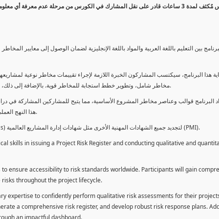
كورس مٌكثف لمدة 3 ساعات قادر على نقل المشارك في الكورس من مرحلة عدم معرفة أي 
برنامج بين التعليم باللغة العربية والمواد باللغة الإنجليزية لضمان الوصول إلى معايير الم
ية هذا البرنامج، سيكتسب المشاركون الخبرة اللازمة لإجراء تقييمات مخاطر نوعية لمشاريعهم
مخاطر شامل، وتطوير خطط استجابة للمخاطر قوية. بالإضافة إلى ذلك، سيكتسبون المهارات لتقديم تقييمات المخاطر عبر لوحة معلومات فعالة.
د البرنامج قوالب وعناصر مخاطر المشروع الأساسية، مما يتيح للمشاركين المشاركة في دراسة
هذا النهج العملي يمكنهم من تطبيق المفاهيم المكتسبة مباشرة على مشاريعهم الخاصة.
يمكن للطلاب استخدام ساعات هذا البرنامج كوحدات تطوير المهنة (PDUs) لتجديد جميع الشهادات المهنية الأخرى مثل شهادات إدارة المشاريع العالمية (PMI).
l skills in issuing a Project Risk Register and conducting qualitative and quantita
 to ensure accessibility to risk standards worldwide. Participants will gain compr
isks throughout the project lifecycle.
ary expertise to confidently perform qualitative risk assessments for their project
enerate a comprehensive risk register, and develop robust risk response plans. Addi
through an impactful dashboard.