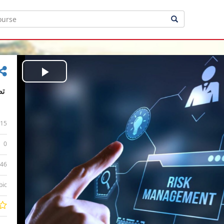
Play
Video
15
0
:46
bic