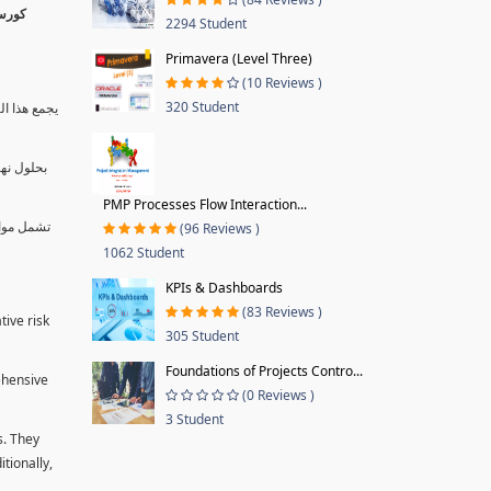
2294 Student
Primavera (Level Three)
(10 Reviews )
320 Student
يجمع هذا ال
بحلول نها
PMP Processes Flow Interaction...
تشمل موا.
(96 Reviews )
1062 Student
KPIs & Dashboards
(83 Reviews )
tive risk
305 Student
Foundations of Projects Contro...
ehensive
(0 Reviews )
3 Student
s. They
tionally,