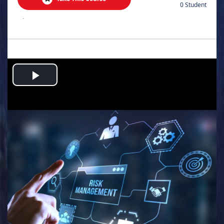
0 Student
.
Play
Video