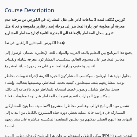
Course Description
كورس مٌكثف لمدة 3 ساعات قادر على نقل المشارك في الكورس من مرحلة عدم
معرفة أي معلومة عن إدارة المخاطر إلى مرحلة إصدار تقارير ملموسة و فعالة مثل
تقرير سجل المخاطر بالإضافة الى المقدرة التامية لإدارة مخاطر المشاريع.
هذا الكورس للمبتدئين الراغبين في تط�
يجمع هذا البرنامج بين التعليم باللغة العربية والمواد باللغة الإنجليزية لضمان الوصول إلى
معايير المخاطر على مستوى العالم. سيكتسب المشاركون معرفة شاملة وتقنيات
لتحديد وتصنيف وإدارة المخاطر على مدار دورة حياة المشروع.
بحلول نهاية هذا البرنامج، سيكتسب المشاركون الخبرة اللازمة لإجراء تقييمات مخاطر
نوعية لمشاريعهم بثقة. سيتعلمون كيفية تحديد المخاطر، وتصنيفها بفعالية، وإنشاء
سجل مخاطر شامل، وتطوير خطط استجابة للمخاطر قوية. بالإضافة إلى ذلك،
سيكتسبون المهارات لتقديم تقييمات المخاطر عبر لوحة معلومات فعالة.
تشمل مواد البرنامج قوالب وعناصر مخاطر المشروع الأساسية، مما يتيح للمشاركين
المشاركة في دراسة حالة عملية تغطي دورة حياة المشروع بالكامل من البداية إلى
النهاية. هذا النهج العملي يمكنهم من تطبيق المفاهيم المكتسبة مباشرة على مشاريعهم
الخاصة.
يمكن للطلاب استخدام ساعات هذا البرنامج كوحدات تطوير المهنة (PDUs) لتجديد جميع