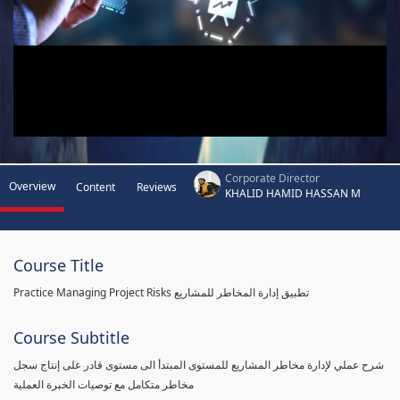
Corporate Director
Overview
Content
Reviews
KHALID HAMID HASSAN M
Course Title
Practice Managing Project Risks تطبيق إدارة المخاطر للمشاريع
Course Subtitle
شرح عملي لإدارة مخاطر المشاريع للمستوى المبتدأ الى مستوى قادر على إنتاج سجل
مخاطر متكامل مع توصيات الخبرة العملية