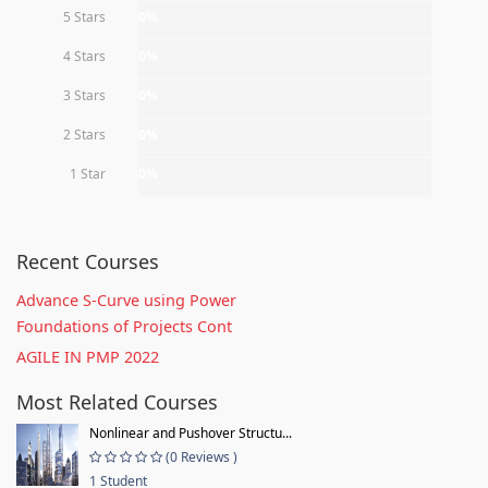
5 Stars
0%
4 Stars
0%
3 Stars
0%
2 Stars
0%
1 Star
0%
Recent Courses
Advance S-Curve using Power
Foundations of Projects Cont
AGILE IN PMP 2022
Most Related Courses
Nonlinear and Pushover Structu...
(0 Reviews )
1 Student