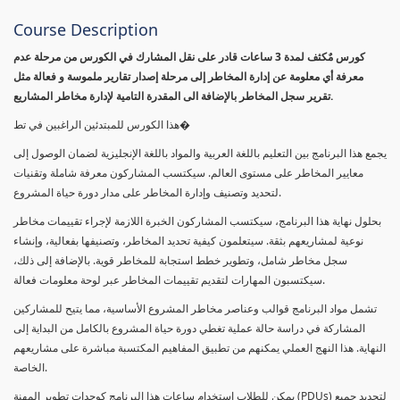
Course Description
كورس مٌكثف لمدة 3 ساعات قادر على نقل المشارك في الكورس من مرحلة عدم
معرفة أي معلومة عن إدارة المخاطر إلى مرحلة إصدار تقارير ملموسة و فعالة مثل
تقرير سجل المخاطر بالإضافة الى المقدرة التامية لإدارة مخاطر المشاريع.
هذا الكورس للمبتدئين الراغبين في تط�
يجمع هذا البرنامج بين التعليم باللغة العربية والمواد باللغة الإنجليزية لضمان الوصول إلى
معايير المخاطر على مستوى العالم. سيكتسب المشاركون معرفة شاملة وتقنيات
لتحديد وتصنيف وإدارة المخاطر على مدار دورة حياة المشروع.
بحلول نهاية هذا البرنامج، سيكتسب المشاركون الخبرة اللازمة لإجراء تقييمات مخاطر
نوعية لمشاريعهم بثقة. سيتعلمون كيفية تحديد المخاطر، وتصنيفها بفعالية، وإنشاء
سجل مخاطر شامل، وتطوير خطط استجابة للمخاطر قوية. بالإضافة إلى ذلك،
سيكتسبون المهارات لتقديم تقييمات المخاطر عبر لوحة معلومات فعالة.
تشمل مواد البرنامج قوالب وعناصر مخاطر المشروع الأساسية، مما يتيح للمشاركين
المشاركة في دراسة حالة عملية تغطي دورة حياة المشروع بالكامل من البداية إلى
النهاية. هذا النهج العملي يمكنهم من تطبيق المفاهيم المكتسبة مباشرة على مشاريعهم
الخاصة.
يمكن للطلاب استخدام ساعات هذا البرنامج كوحدات تطوير المهنة (PDUs) لتجديد جميع