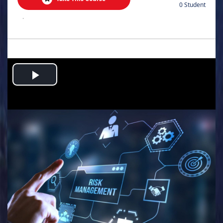
0 Student
.
Play
Video