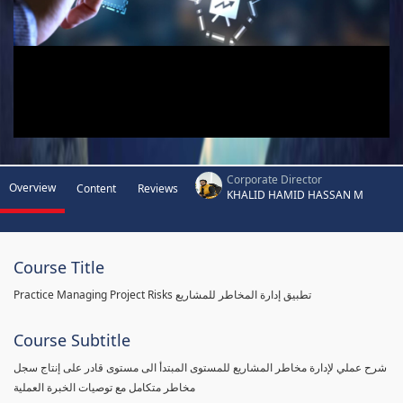
Corporate Director
Overview
Content
Reviews
KHALID HAMID HASSAN M
Course Title
Practice Managing Project Risks تطبيق إدارة المخاطر للمشاريع
Course Subtitle
شرح عملي لإدارة مخاطر المشاريع للمستوى المبتدأ الى مستوى قادر على إنتاج سجل
مخاطر متكامل مع توصيات الخبرة العملية