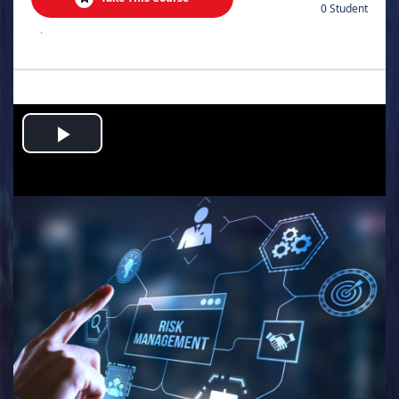
0 Student
.
Play
Video