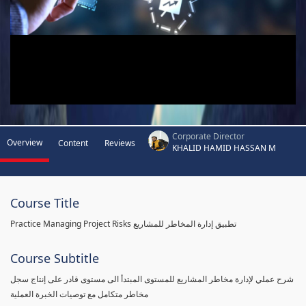
Corporate Director
Overview
Content
Reviews
KHALID HAMID HASSAN M
Course Title
Practice Managing Project Risks تطبيق إدارة المخاطر للمشاريع
Course Subtitle
شرح عملي لإدارة مخاطر المشاريع للمستوى المبتدأ الى مستوى قادر على إنتاج سجل
مخاطر متكامل مع توصيات الخبرة العملية