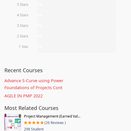
5 Stars
0%
4 Stars
0%
3 Stars
0%
2 Stars
0%
1 Star
0%
Recent Courses
Advance S-Curve using Power
Foundations of Projects Cont
AGILE IN PMP 2022
Most Related Courses
Project Management (Earned Val...
(26 Reviews )
298 Student