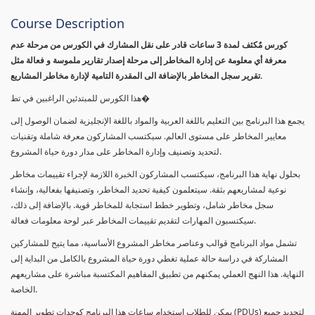
Course Description
كورس مٌكثف لمدة 3 ساعات قادر على نقل المشارك في الكورس من مرحلة عدم
معرفة أي معلومة عن إدارة المخاطر إلى مرحلة إصدار تقارير ملموسة و فعالة مثل
تقرير سجل المخاطر بالإضافة الى المقدرة التامية لإدارة مخاطر المشاريع.
هذا الكورس للمبتدئين الراغبين في تط�
يجمع هذا البرنامج بين التعليم باللغة العربية والمواد باللغة الإنجليزية لضمان الوصول إلى
معايير المخاطر على مستوى العالم. سيكتسب المشاركون معرفة شاملة وتقنيات
لتحديد وتصنيف وإدارة المخاطر على مدار دورة حياة المشروع.
بحلول نهاية هذا البرنامج، سيكتسب المشاركون الخبرة اللازمة لإجراء تقييمات مخاطر
نوعية لمشاريعهم بثقة. سيتعلمون كيفية تحديد المخاطر، وتصنيفها بفعالية، وإنشاء
سجل مخاطر شامل، وتطوير خطط استجابة للمخاطر قوية. بالإضافة إلى ذلك،
سيكتسبون المهارات لتقديم تقييمات المخاطر عبر لوحة معلومات فعالة.
تشمل مواد البرنامج قوالب وعناصر مخاطر المشروع الأساسية، مما يتيح للمشاركين
المشاركة في دراسة حالة عملية تغطي دورة حياة المشروع بالكامل من البداية إلى
النهاية. هذا النهج العملي يمكنهم من تطبيق المفاهيم المكتسبة مباشرة على مشاريعهم
الخاصة.
يمكن للطلاب استخدام ساعات هذا البرنامج كوحدات تطوير المهنة (PDUs) لتجديد جميع