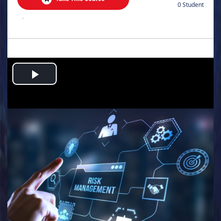
0 Student
.
Play
Video