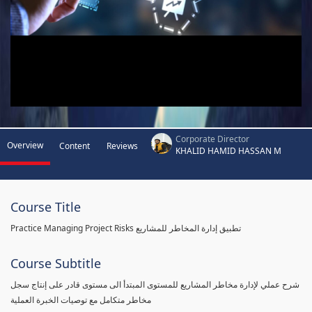
Corporate Director
Overview
Content
Reviews
KHALID HAMID HASSAN M
Course Title
Practice Managing Project Risks تطبيق إدارة المخاطر للمشاريع
Course Subtitle
شرح عملي لإدارة مخاطر المشاريع للمستوى المبتدأ الى مستوى قادر على إنتاج سجل
مخاطر متكامل مع توصيات الخبرة العملية