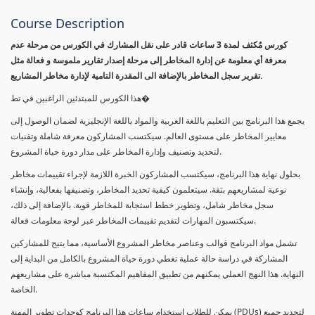
Course Description
كورس مٌكثف لمدة 3 ساعات قادر على نقل المشارك في الكورس من مرحلة عدم
معرفة أي معلومة عن إدارة المخاطر إلى مرحلة إصدار تقارير ملموسة و فعالة مثل
تقرير سجل المخاطر بالإضافة الى المقدرة التامية لإدارة مخاطر المشاريع.
هذا الكورس للمبتدئين الراغبين في تط�
يجمع هذا البرنامج بين التعليم باللغة العربية والمواد باللغة الإنجليزية لضمان الوصول إلى
معايير المخاطر على مستوى العالم. سيكتسب المشاركون معرفة شاملة وتقنيات
لتحديد وتصنيف وإدارة المخاطر على مدار دورة حياة المشروع.
بحلول نهاية هذا البرنامج، سيكتسب المشاركون الخبرة اللازمة لإجراء تقييمات مخاطر
نوعية لمشاريعهم بثقة. سيتعلمون كيفية تحديد المخاطر، وتصنيفها بفعالية، وإنشاء
سجل مخاطر شامل، وتطوير خطط استجابة للمخاطر قوية. بالإضافة إلى ذلك،
سيكتسبون المهارات لتقديم تقييمات المخاطر عبر لوحة معلومات فعالة.
تشمل مواد البرنامج قوالب وعناصر مخاطر المشروع الأساسية، مما يتيح للمشاركين
المشاركة في دراسة حالة عملية تغطي دورة حياة المشروع بالكامل من البداية إلى
النهاية. هذا النهج العملي يمكنهم من تطبيق المفاهيم المكتسبة مباشرة على مشاريعهم
الخاصة.
يمكن للطلاب استخدام ساعات هذا البرنامج كوحدات تطوير المهنة (PDUs) لتجديد جميع