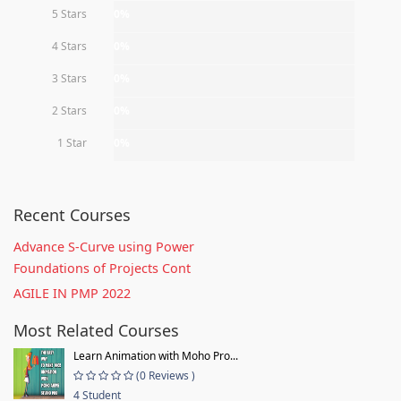
5 Stars
0%
4 Stars
0%
3 Stars
0%
2 Stars
0%
1 Star
0%
Recent Courses
Advance S-Curve using Power
Foundations of Projects Cont
AGILE IN PMP 2022
Most Related Courses
Learn Animation with Moho Pro...
(0 Reviews )
4 Student