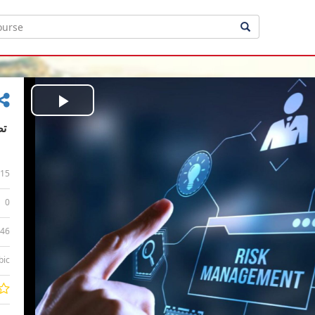
Play
Video
15
0
:46
bic