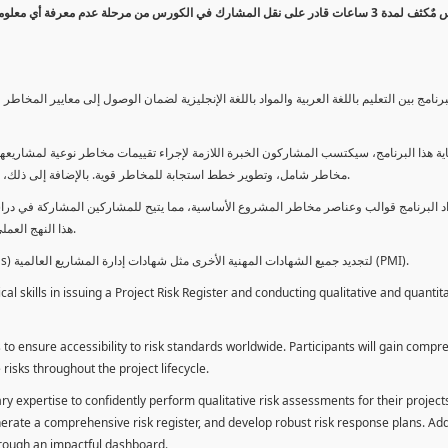
كورس مٌكثف لمدة 3 ساعات قادر على نقل المشارك في الكورس من مرحلة عدم معرفة أي 
برنامج بين التعليم باللغة العربية والمواد باللغة الإنجليزية لضمان الوصول إلى معايير الم
ية هذا البرنامج، سيكتسب المشاركون الخبرة اللازمة لإجراء تقييمات مخاطر نوعية لمشاريعهم
مخاطر شامل، وتطوير خطط استجابة للمخاطر قوية. بالإضافة إلى ذلك، سيكتسبون المهارات لتقديم تقييمات المخاطر عبر لوحة معلومات فعالة.
د البرنامج قوالب وعناصر مخاطر المشروع الأساسية، مما يتيح للمشاركين المشاركة في دراسة
هذا النهج العملي يمكنهم من تطبيق المفاهيم المكتسبة مباشرة على مشاريعهم الخاصة.
يمكن للطلاب استخدام ساعات هذا البرنامج كوحدات تطوير المهنة (PDUs) لتجديد جميع الشهادات المهنية الأخرى مثل شهادات إدارة المشاريع العالمية (PMI).
l skills in issuing a Project Risk Register and conducting qualitative and quantita
 to ensure accessibility to risk standards worldwide. Participants will gain compr
isks throughout the project lifecycle.
ary expertise to confidently perform qualitative risk assessments for their project
enerate a comprehensive risk register, and develop robust risk response plans. Addi
through an impactful dashboard.