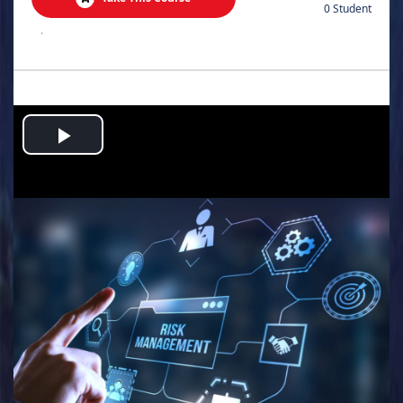
0 Student
.
Play
Video