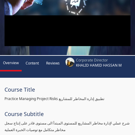
Corporate Director
Overview
Content
Reviews
KHALID HAMID HASSAN M
Course Title
Practice Managing Project Risks تطبيق إدارة المخاطر للمشاريع
Course Subtitle
شرح عملي لإدارة مخاطر المشاريع للمستوى المبتدأ الى مستوى قادر على إنتاج سجل
مخاطر متكامل مع توصيات الخبرة العملية