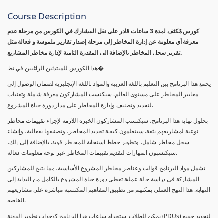
Course Description
كورس مٌكثف لمدة 3 ساعات قادر على نقل المشارك في الكورس من مرحلة عدم
معرفة أي معلومة عن إدارة المخاطر إلى مرحلة إصدار تقارير ملموسة و فعالة مثل
تقرير سجل المخاطر بالإضافة الى المقدرة التامية لإدارة مخاطر المشاريع.
هذا الكورس للمبتدئين الراغبين في تط�
يجمع هذا البرنامج بين التعليم باللغة العربية والمواد باللغة الإنجليزية لضمان الوصول إلى
معايير المخاطر على مستوى العالم. سيكتسب المشاركون معرفة شاملة وتقنيات
لتحديد وتصنيف وإدارة المخاطر على مدار دورة حياة المشروع.
بحلول نهاية هذا البرنامج، سيكتسب المشاركون الخبرة اللازمة لإجراء تقييمات مخاطر
نوعية لمشاريعهم بثقة. سيتعلمون كيفية تحديد المخاطر، وتصنيفها بفعالية، وإنشاء
سجل مخاطر شامل، وتطوير خطط استجابة للمخاطر قوية. بالإضافة إلى ذلك،
سيكتسبون المهارات لتقديم تقييمات المخاطر عبر لوحة معلومات فعالة.
تشمل مواد البرنامج قوالب وعناصر مخاطر المشروع الأساسية، مما يتيح للمشاركين
المشاركة في دراسة حالة عملية تغطي دورة حياة المشروع بالكامل من البداية إلى
النهاية. هذا النهج العملي يمكنهم من تطبيق المفاهيم المكتسبة مباشرة على مشاريعهم
الخاصة.
يمكن للطلاب استخدام ساعات هذا البرنامج كوحدات تطوير المهنة (PDUs) لتجديد جميع