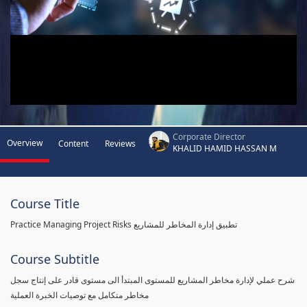
Corporate Director
Overview
Content
Reviews
KHALID HAMID HASSAN M
Course Title
Practice Managing Project Risks تطبيق إدارة المخاطر للمشاريع
Course Subtitle
شرح عملي لإدارة مخاطر المشاريع للمستوى المبتدأ الى مستوى قادر على إنتاج سجل
مخاطر متكامل مع توصيات الخبرة العملية