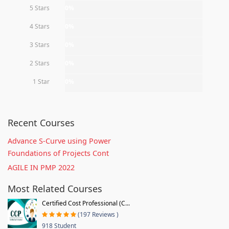
5 Stars
0%
4 Stars
0%
3 Stars
0%
2 Stars
0%
1 Star
0%
Recent Courses
Advance S-Curve using Power
Foundations of Projects Cont
AGILE IN PMP 2022
Most Related Courses
Certified Cost Professional (C...
(197 Reviews )
918 Student