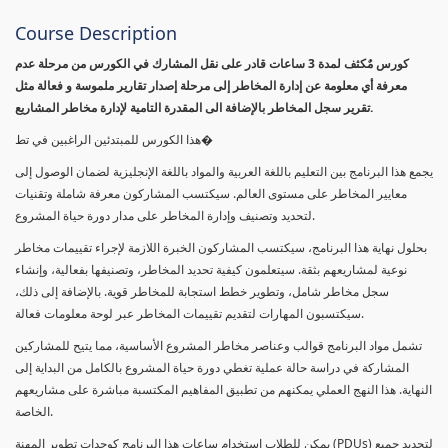
Course Description
كورس مٌكثف لمدة 3 ساعات قادر على نقل المشارك في الكورس من مرحلة عدم
معرفة أي معلومة عن إدارة المخاطر إلى مرحلة إصدار تقارير ملموسة و فعالة مثل
تقرير سجل المخاطر بالإضافة الى المقدرة التامية لإدارة مخاطر المشاريع.
هذا الكورس للمبتدئين الراغبين في تط�
يجمع هذا البرنامج بين التعليم باللغة العربية والمواد باللغة الإنجليزية لضمان الوصول إلى
معايير المخاطر على مستوى العالم. سيكتسب المشاركون معرفة شاملة وتقنيات
لتحديد وتصنيف وإدارة المخاطر على مدار دورة حياة المشروع.
بحلول نهاية هذا البرنامج، سيكتسب المشاركون الخبرة اللازمة لإجراء تقييمات مخاطر
نوعية لمشاريعهم بثقة. سيتعلمون كيفية تحديد المخاطر، وتصنيفها بفعالية، وإنشاء
سجل مخاطر شامل، وتطوير خطط استجابة للمخاطر قوية. بالإضافة إلى ذلك،
سيكتسبون المهارات لتقديم تقييمات المخاطر عبر لوحة معلومات فعالة.
تشمل مواد البرنامج قوالب وعناصر مخاطر المشروع الأساسية، مما يتيح للمشاركين
المشاركة في دراسة حالة عملية تغطي دورة حياة المشروع بالكامل من البداية إلى
النهاية. هذا النهج العملي يمكنهم من تطبيق المفاهيم المكتسبة مباشرة على مشاريعهم
الخاصة.
يمكن للطلاب استخدام ساعات هذا البرنامج كوحدات تطوير المهنة (PDUs) لتجديد جميع