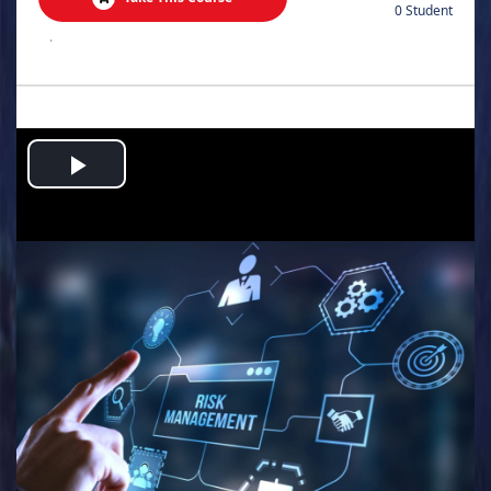
0 Student
.
Play
Video