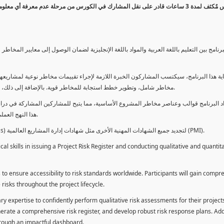
كورس مٌكثف لمدة 3 ساعات قادر على نقل المشارك في الكورس من مرحلة عدم معرفة أي 
برنامج بين التعليم باللغة العربية والمواد باللغة الإنجليزية لضمان الوصول إلى معايير الم
ية هذا البرنامج، سيكتسب المشاركون الخبرة اللازمة لإجراء تقييمات مخاطر نوعية لمشاريعهم
مخاطر شامل، وتطوير خطط استجابة للمخاطر قوية. بالإضافة إلى ذلك، سيكتسبون المهارات لتقديم تقييمات المخاطر عبر لوحة معلومات فعالة.
د البرنامج قوالب وعناصر مخاطر المشروع الأساسية، مما يتيح للمشاركين المشاركة في دراسة
هذا النهج العملي يمكنهم من تطبيق المفاهيم المكتسبة مباشرة على مشاريعهم الخاصة.
يمكن للطلاب استخدام ساعات هذا البرنامج كوحدات تطوير المهنة (PDUs) لتجديد جميع الشهادات المهنية الأخرى مثل شهادات إدارة المشاريع العالمية (PMI).
l skills in issuing a Project Risk Register and conducting qualitative and quantita
 to ensure accessibility to risk standards worldwide. Participants will gain compr
isks throughout the project lifecycle.
ary expertise to confidently perform qualitative risk assessments for their project
enerate a comprehensive risk register, and develop robust risk response plans. Addi
through an impactful dashboard.