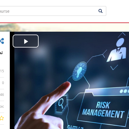
Play
Video
15
0
:46
bic