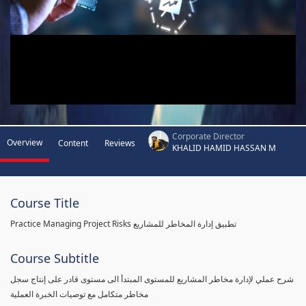
Corporate Director
Overview
Content
Reviews
KHALID HAMID HASSAN M
Course Title
Practice Managing Project Risks تطبيق إدارة المخاطر للمشاريع
Course Subtitle
شرح عملي لإدارة مخاطر المشاريع للمستوى المبتدأ الى مستوى قادر على إنتاج سجل
مخاطر متكامل مع توصيات الخبرة العملية