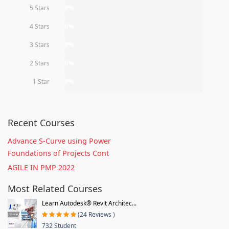
5 Stars
0%
4 Stars
0%
3 Stars
0%
2 Stars
0%
1 Star
0%
Recent Courses
Advance S-Curve using Power
Foundations of Projects Cont
AGILE IN PMP 2022
Most Related Courses
Learn Autodesk® Revit Architec...
(24 Reviews )
732 Student