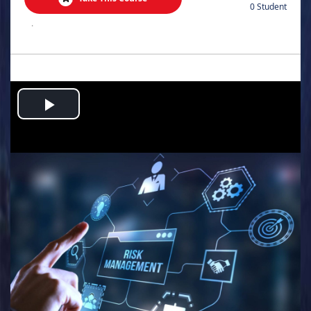
0 Student
.
Play
Video