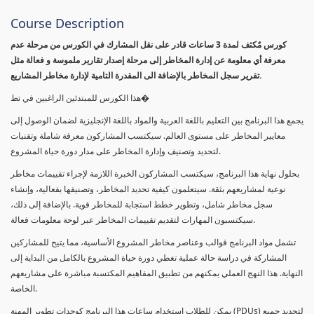
Course Description
كورس مٌكثف لمدة 3 ساعات قادر على نقل المشارك في الكورس من مرحلة عدم
معرفة أي معلومة عن إدارة المخاطر إلى مرحلة إصدار تقارير ملموسة و فعالة مثل
تقرير سجل المخاطر بالإضافة الى المقدرة التامية لإدارة مخاطر المشاريع.
هذا الكورس للمبتدئين الراغبين في تط�
يجمع هذا البرنامج بين التعليم باللغة العربية والمواد باللغة الإنجليزية لضمان الوصول إلى
معايير المخاطر على مستوى العالم. سيكتسب المشاركون معرفة شاملة وتقنيات
لتحديد وتصنيف وإدارة المخاطر على مدار دورة حياة المشروع.
بحلول نهاية هذا البرنامج، سيكتسب المشاركون الخبرة اللازمة لإجراء تقييمات مخاطر
نوعية لمشاريعهم بثقة. سيتعلمون كيفية تحديد المخاطر، وتصنيفها بفعالية، وإنشاء
سجل مخاطر شامل، وتطوير خطط استجابة للمخاطر قوية. بالإضافة إلى ذلك،
سيكتسبون المهارات لتقديم تقييمات المخاطر عبر لوحة معلومات فعالة.
تشمل مواد البرنامج قوالب وعناصر مخاطر المشروع الأساسية، مما يتيح للمشاركين
المشاركة في دراسة حالة عملية تغطي دورة حياة المشروع بالكامل من البداية إلى
النهاية. هذا النهج العملي يمكنهم من تطبيق المفاهيم المكتسبة مباشرة على مشاريعهم
الخاصة.
يمكن للطلاب استخدام ساعات هذا البرنامج كوحدات تطوير المهنة (PDUs) لتجديد جميع