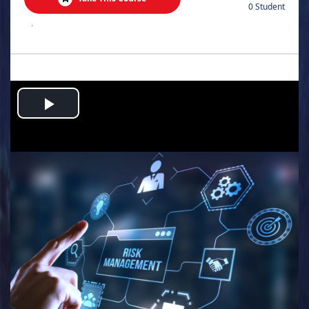
0 Student
.
Play
Video