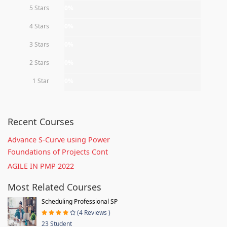
5 Stars
0%
4 Stars
0%
3 Stars
0%
2 Stars
0%
1 Star
0%
Recent Courses
Advance S-Curve using Power
Foundations of Projects Cont
AGILE IN PMP 2022
Most Related Courses
Scheduling Professional SP
(4 Reviews )
23 Student