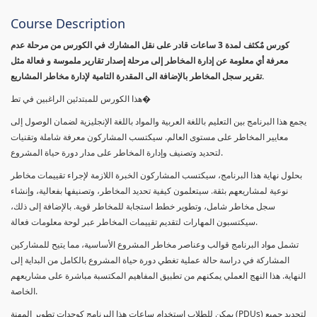
Course Description
كورس مٌكثف لمدة 3 ساعات قادر على نقل المشارك في الكورس من مرحلة عدم
معرفة أي معلومة عن إدارة المخاطر إلى مرحلة إصدار تقارير ملموسة و فعالة مثل
تقرير سجل المخاطر بالإضافة الى المقدرة التامية لإدارة مخاطر المشاريع.
هذا الكورس للمبتدئين الراغبين في تط�
يجمع هذا البرنامج بين التعليم باللغة العربية والمواد باللغة الإنجليزية لضمان الوصول إلى
معايير المخاطر على مستوى العالم. سيكتسب المشاركون معرفة شاملة وتقنيات
لتحديد وتصنيف وإدارة المخاطر على مدار دورة حياة المشروع.
بحلول نهاية هذا البرنامج، سيكتسب المشاركون الخبرة اللازمة لإجراء تقييمات مخاطر
نوعية لمشاريعهم بثقة. سيتعلمون كيفية تحديد المخاطر، وتصنيفها بفعالية، وإنشاء
سجل مخاطر شامل، وتطوير خطط استجابة للمخاطر قوية. بالإضافة إلى ذلك،
سيكتسبون المهارات لتقديم تقييمات المخاطر عبر لوحة معلومات فعالة.
تشمل مواد البرنامج قوالب وعناصر مخاطر المشروع الأساسية، مما يتيح للمشاركين
المشاركة في دراسة حالة عملية تغطي دورة حياة المشروع بالكامل من البداية إلى
النهاية. هذا النهج العملي يمكنهم من تطبيق المفاهيم المكتسبة مباشرة على مشاريعهم
الخاصة.
يمكن للطلاب استخدام ساعات هذا البرنامج كوحدات تطوير المهنة (PDUs) لتجديد جميع