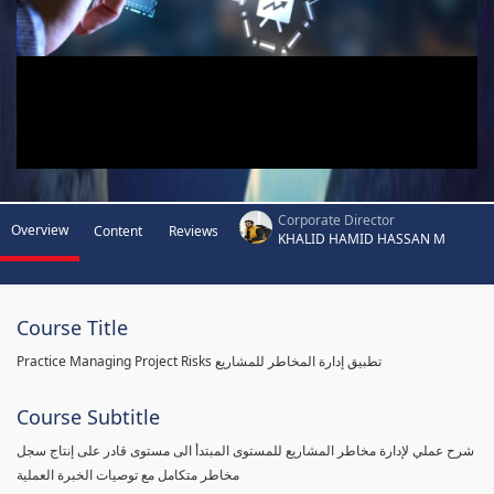
Corporate Director
Overview
Content
Reviews
KHALID HAMID HASSAN M
Course Title
Practice Managing Project Risks تطبيق إدارة المخاطر للمشاريع
Course Subtitle
شرح عملي لإدارة مخاطر المشاريع للمستوى المبتدأ الى مستوى قادر على إنتاج سجل
مخاطر متكامل مع توصيات الخبرة العملية