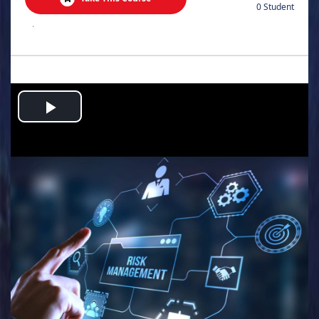
0 Student
.
Play
Video