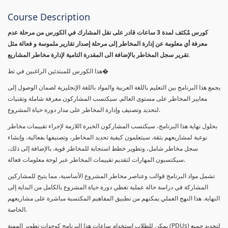
Course Description
كورس مٌكثف لمدة 3 ساعات قادر على نقل المشارك في الكورس من مرحلة عدم
معرفة أي معلومة عن إدارة المخاطر إلى مرحلة إصدار تقارير ملموسة و فعالة مثل
تقرير سجل المخاطر بالإضافة الى المقدرة التامية لإدارة مخاطر المشاريع.
هذا الكورس للمبتدئين الراغبين في تط�
يجمع هذا البرنامج بين التعليم باللغة العربية والمواد باللغة الإنجليزية لضمان الوصول إلى
معايير المخاطر على مستوى العالم. سيكتسب المشاركون معرفة شاملة وتقنيات
لتحديد وتصنيف وإدارة المخاطر على مدار دورة حياة المشروع.
بحلول نهاية هذا البرنامج، سيكتسب المشاركون الخبرة اللازمة لإجراء تقييمات مخاطر
نوعية لمشاريعهم بثقة. سيتعلمون كيفية تحديد المخاطر، وتصنيفها بفعالية، وإنشاء
سجل مخاطر شامل، وتطوير خطط استجابة للمخاطر قوية. بالإضافة إلى ذلك،
سيكتسبون المهارات لتقديم تقييمات المخاطر عبر لوحة معلومات فعالة.
تشمل مواد البرنامج قوالب وعناصر مخاطر المشروع الأساسية، مما يتيح للمشاركين
المشاركة في دراسة حالة عملية تغطي دورة حياة المشروع بالكامل من البداية إلى
النهاية. هذا النهج العملي يمكنهم من تطبيق المفاهيم المكتسبة مباشرة على مشاريعهم
الخاصة.
يمكن للطلاب استخدام ساعات هذا البرنامج كوحدات تطوير المهنة (PDUs) لتجديد جميع