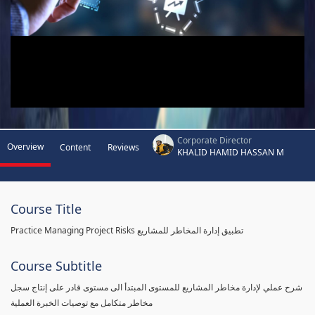
Corporate Director
Overview
Content
Reviews
KHALID HAMID HASSAN M
Course Title
Practice Managing Project Risks تطبيق إدارة المخاطر للمشاريع
Course Subtitle
شرح عملي لإدارة مخاطر المشاريع للمستوى المبتدأ الى مستوى قادر على إنتاج سجل
مخاطر متكامل مع توصيات الخبرة العملية