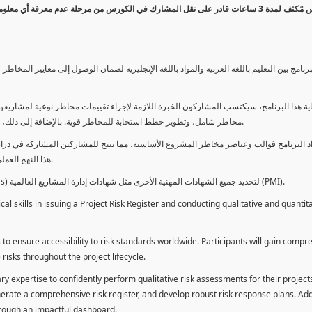
كورس مٌكثف لمدة 3 ساعات قادر على نقل المشارك في الكورس من مرحلة عدم معرفة أي 
برنامج بين التعليم باللغة العربية والمواد باللغة الإنجليزية لضمان الوصول إلى معايير الم
ية هذا البرنامج، سيكتسب المشاركون الخبرة اللازمة لإجراء تقييمات مخاطر نوعية لمشاريعهم
مخاطر شامل، وتطوير خطط استجابة للمخاطر قوية. بالإضافة إلى ذلك، سيكتسبون المهارات لتقديم تقييمات المخاطر عبر لوحة معلومات فعالة.
د البرنامج قوالب وعناصر مخاطر المشروع الأساسية، مما يتيح للمشاركين المشاركة في دراسة
هذا النهج العملي يمكنهم من تطبيق المفاهيم المكتسبة مباشرة على مشاريعهم الخاصة.
يمكن للطلاب استخدام ساعات هذا البرنامج كوحدات تطوير المهنة (PDUs) لتجديد جميع الشهادات المهنية الأخرى مثل شهادات إدارة المشاريع العالمية (PMI).
l skills in issuing a Project Risk Register and conducting qualitative and quantita
 to ensure accessibility to risk standards worldwide. Participants will gain compr
isks throughout the project lifecycle.
ary expertise to confidently perform qualitative risk assessments for their project
enerate a comprehensive risk register, and develop robust risk response plans. Addi
through an impactful dashboard.