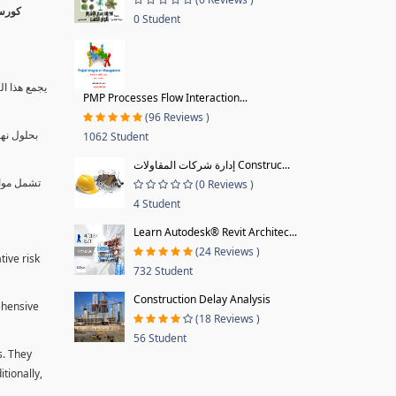
0 Student
يجمع هذا ال
PMP Processes Flow Interaction...
(96 Reviews )
بحلول نها
1062 Student
إدارة شركات المقاولات Construc...
تشمل موا.
(0 Reviews )
4 Student
Learn Autodesk® Revit Architec...
(24 Reviews )
tive risk
732 Student
Construction Delay Analysis
ehensive
(18 Reviews )
56 Student
s. They
tionally,