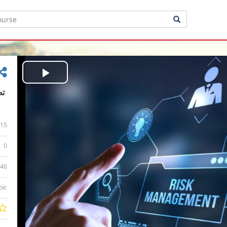
Play
Video
15
0
:46
bic