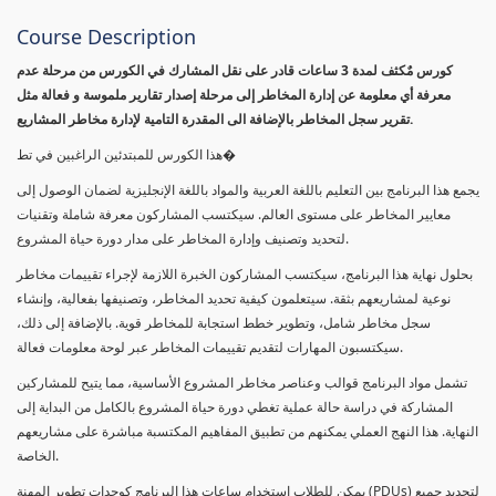
Course Description
كورس مٌكثف لمدة 3 ساعات قادر على نقل المشارك في الكورس من مرحلة عدم
معرفة أي معلومة عن إدارة المخاطر إلى مرحلة إصدار تقارير ملموسة و فعالة مثل
تقرير سجل المخاطر بالإضافة الى المقدرة التامية لإدارة مخاطر المشاريع.
هذا الكورس للمبتدئين الراغبين في تط�
يجمع هذا البرنامج بين التعليم باللغة العربية والمواد باللغة الإنجليزية لضمان الوصول إلى
معايير المخاطر على مستوى العالم. سيكتسب المشاركون معرفة شاملة وتقنيات
لتحديد وتصنيف وإدارة المخاطر على مدار دورة حياة المشروع.
بحلول نهاية هذا البرنامج، سيكتسب المشاركون الخبرة اللازمة لإجراء تقييمات مخاطر
نوعية لمشاريعهم بثقة. سيتعلمون كيفية تحديد المخاطر، وتصنيفها بفعالية، وإنشاء
سجل مخاطر شامل، وتطوير خطط استجابة للمخاطر قوية. بالإضافة إلى ذلك،
سيكتسبون المهارات لتقديم تقييمات المخاطر عبر لوحة معلومات فعالة.
تشمل مواد البرنامج قوالب وعناصر مخاطر المشروع الأساسية، مما يتيح للمشاركين
المشاركة في دراسة حالة عملية تغطي دورة حياة المشروع بالكامل من البداية إلى
النهاية. هذا النهج العملي يمكنهم من تطبيق المفاهيم المكتسبة مباشرة على مشاريعهم
الخاصة.
يمكن للطلاب استخدام ساعات هذا البرنامج كوحدات تطوير المهنة (PDUs) لتجديد جميع