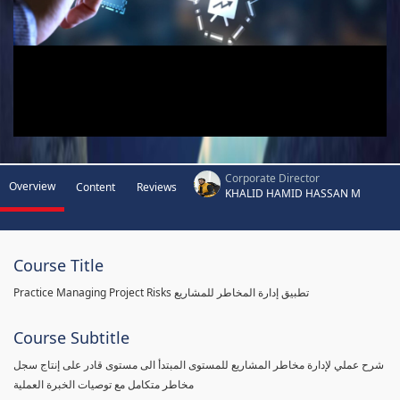
Corporate Director
Overview
Content
Reviews
KHALID HAMID HASSAN M
Course Title
Practice Managing Project Risks تطبيق إدارة المخاطر للمشاريع
Course Subtitle
شرح عملي لإدارة مخاطر المشاريع للمستوى المبتدأ الى مستوى قادر على إنتاج سجل
مخاطر متكامل مع توصيات الخبرة العملية