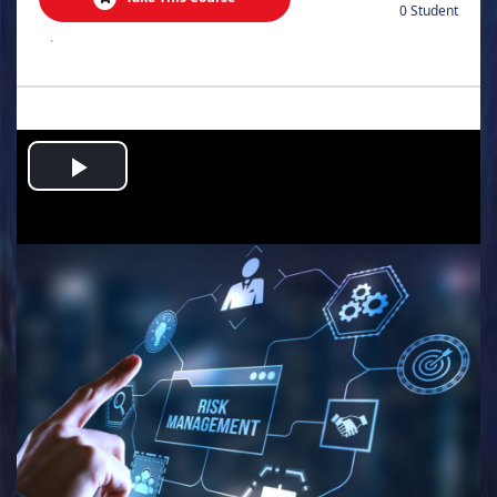
0 Student
.
Play
Video