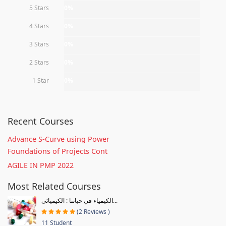
5 Stars
0%
4 Stars
0%
3 Stars
0%
2 Stars
0%
1 Star
0%
Recent Courses
Advance S-Curve using Power
Foundations of Projects Cont
AGILE IN PMP 2022
Most Related Courses
الكيمياء في حياتنا : الكيميائى...
(2 Reviews )
11 Student