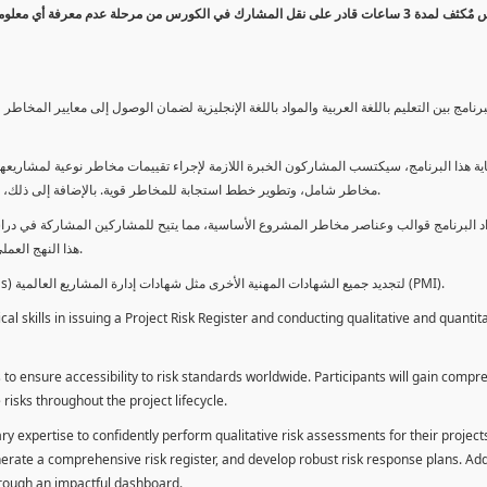
كورس مٌكثف لمدة 3 ساعات قادر على نقل المشارك في الكورس من مرحلة عدم معرفة أي 
برنامج بين التعليم باللغة العربية والمواد باللغة الإنجليزية لضمان الوصول إلى معايير الم
ية هذا البرنامج، سيكتسب المشاركون الخبرة اللازمة لإجراء تقييمات مخاطر نوعية لمشاريعهم
مخاطر شامل، وتطوير خطط استجابة للمخاطر قوية. بالإضافة إلى ذلك، سيكتسبون المهارات لتقديم تقييمات المخاطر عبر لوحة معلومات فعالة.
د البرنامج قوالب وعناصر مخاطر المشروع الأساسية، مما يتيح للمشاركين المشاركة في دراسة
هذا النهج العملي يمكنهم من تطبيق المفاهيم المكتسبة مباشرة على مشاريعهم الخاصة.
يمكن للطلاب استخدام ساعات هذا البرنامج كوحدات تطوير المهنة (PDUs) لتجديد جميع الشهادات المهنية الأخرى مثل شهادات إدارة المشاريع العالمية (PMI).
l skills in issuing a Project Risk Register and conducting qualitative and quantita
 to ensure accessibility to risk standards worldwide. Participants will gain compr
isks throughout the project lifecycle.
ary expertise to confidently perform qualitative risk assessments for their project
enerate a comprehensive risk register, and develop robust risk response plans. Addi
through an impactful dashboard.