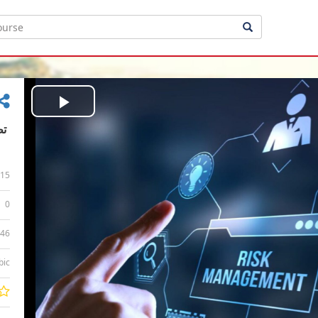
Play
Video
15
0
:46
bic