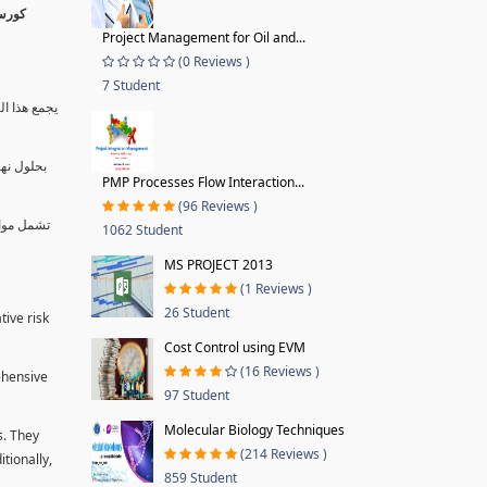
Project Management for Oil and...
(0 Reviews )
7 Student
يجمع هذا ال
بحلول نها
PMP Processes Flow Interaction...
(96 Reviews )
تشمل موا.
1062 Student
MS PROJECT 2013
(1 Reviews )
26 Student
tive risk
Cost Control using EVM
(16 Reviews )
ehensive
97 Student
Molecular Biology Techniques
s. They
(214 Reviews )
tionally,
859 Student