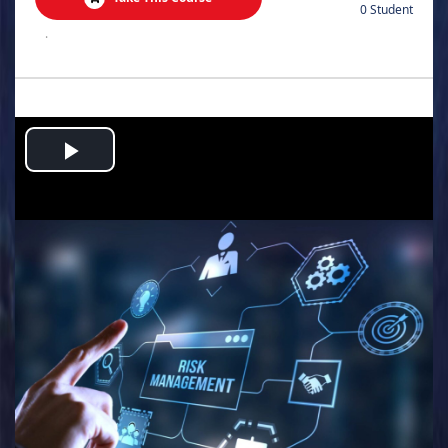
0 Student
.
Play
Video