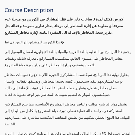
Course Description
كورس مٌكثف لمدة 3 ساعات قادر على نقل المشارك في الكورس من مرحلة عدم
معرفة أي معلومة عن إدارة المخاطر إلى مرحلة إصدار تقارير ملموسة و فعالة مثل
تقرير سجل المخاطر بالإضافة الى المقدرة التامية لإدارة مخاطر المشاريع.
هذا الكورس للمبتدئين الراغبين في تط�
يجمع هذا البرنامج بين التعليم باللغة العربية والمواد باللغة الإنجليزية لضمان الوصول إلى
معايير المخاطر على مستوى العالم. سيكتسب المشاركون معرفة شاملة وتقنيات
لتحديد وتصنيف وإدارة المخاطر على مدار دورة حياة المشروع.
بحلول نهاية هذا البرنامج، سيكتسب المشاركون الخبرة اللازمة لإجراء تقييمات مخاطر
نوعية لمشاريعهم بثقة. سيتعلمون كيفية تحديد المخاطر، وتصنيفها بفعالية، وإنشاء
سجل مخاطر شامل، وتطوير خطط استجابة للمخاطر قوية. بالإضافة إلى ذلك،
سيكتسبون المهارات لتقديم تقييمات المخاطر عبر لوحة معلومات فعالة.
تشمل مواد البرنامج قوالب وعناصر مخاطر المشروع الأساسية، مما يتيح للمشاركين
المشاركة في دراسة حالة عملية تغطي دورة حياة المشروع بالكامل من البداية إلى
النهاية. هذا النهج العملي يمكنهم من تطبيق المفاهيم المكتسبة مباشرة على مشاريعهم
الخاصة.
يمكن للطلاب استخدام ساعات هذا البرنامج كوحدات تطوير المهنة (PDUs) لتجديد جميع