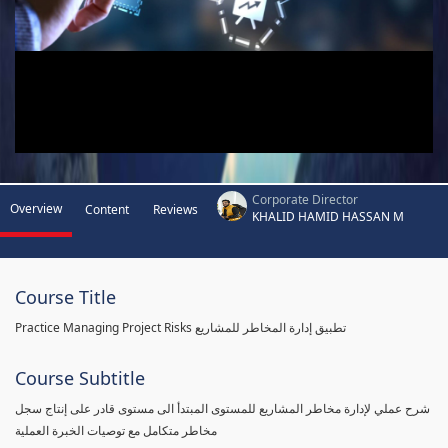
Corporate Director
Overview
Content
Reviews
KHALID HAMID HASSAN M
Course Title
Practice Managing Project Risks تطبيق إدارة المخاطر للمشاريع
Course Subtitle
شرح عملي لإدارة مخاطر المشاريع للمستوى المبتدأ الى مستوى قادر على إنتاج سجل
مخاطر متكامل مع توصيات الخبرة العملية