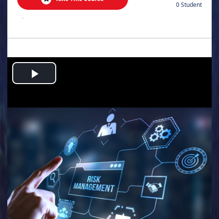
0 Student
.
Play
Video