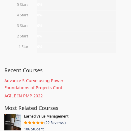
5 Stars
0%
4 Stars
0%
3 Stars
0%
2 Stars
0%
1 Star
0%
Recent Courses
Advance S-Curve using Power
Foundations of Projects Cont
AGILE IN PMP 2022
Most Related Courses
Earned Value Management
(22 Reviews )
106 Student