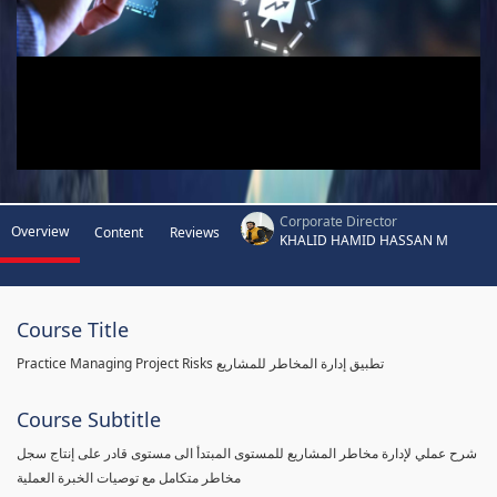
Corporate Director
Overview
Content
Reviews
KHALID HAMID HASSAN M
Course Title
Practice Managing Project Risks تطبيق إدارة المخاطر للمشاريع
Course Subtitle
شرح عملي لإدارة مخاطر المشاريع للمستوى المبتدأ الى مستوى قادر على إنتاج سجل
مخاطر متكامل مع توصيات الخبرة العملية