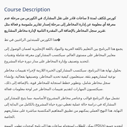
Course Description
كورس مٌكثف لمدة 3 ساعات قادر على نقل المشارك في الكورس من مرحلة عدم
معرفة أي معلومة عن إدارة المخاطر إلى مرحلة إصدار تقارير ملموسة و فعالة مثل
تقرير سجل المخاطر بالإضافة الى المقدرة التامية لإدارة مخاطر المشاريع.
هذا الكورس للمبتدئين الراغبين في تط�
يجمع هذا البرنامج بين التعليم باللغة العربية والمواد باللغة الإنجليزية لضمان الوصول إلى
معايير المخاطر على مستوى العالم. سيكتسب المشاركون معرفة شاملة وتقنيات
لتحديد وتصنيف وإدارة المخاطر على مدار دورة حياة المشروع.
بحلول نهاية هذا البرنامج، سيكتسب المشاركون الخبرة اللازمة لإجراء تقييمات مخاطر
نوعية لمشاريعهم بثقة. سيتعلمون كيفية تحديد المخاطر، وتصنيفها بفعالية، وإنشاء
سجل مخاطر شامل، وتطوير خطط استجابة للمخاطر قوية. بالإضافة إلى ذلك،
سيكتسبون المهارات لتقديم تقييمات المخاطر عبر لوحة معلومات فعالة.
تشمل مواد البرنامج قوالب وعناصر مخاطر المشروع الأساسية، مما يتيح للمشاركين
المشاركة في دراسة حالة عملية تغطي دورة حياة المشروع بالكامل من البداية إلى
النهاية. هذا النهج العملي يمكنهم من تطبيق المفاهيم المكتسبة مباشرة على مشاريعهم
الخاصة.
يمكن للطلاب استخدام ساعات هذا البرنامج كوحدات تطوير المهنة (PDUs) لتجديد جميع