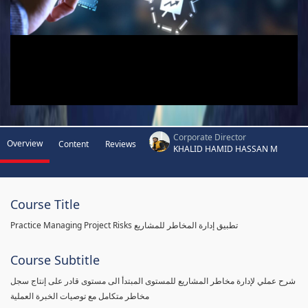
Corporate Director
Overview
Content
Reviews
KHALID HAMID HASSAN M
Course Title
Practice Managing Project Risks تطبيق إدارة المخاطر للمشاريع
Course Subtitle
شرح عملي لإدارة مخاطر المشاريع للمستوى المبتدأ الى مستوى قادر على إنتاج سجل
مخاطر متكامل مع توصيات الخبرة العملية