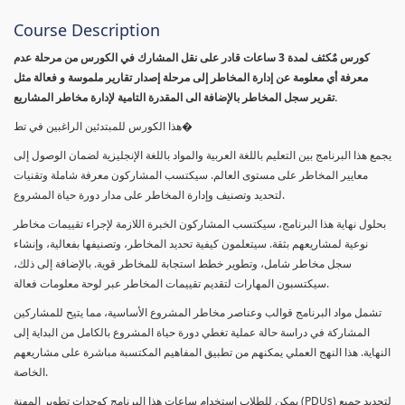
Course Description
كورس مٌكثف لمدة 3 ساعات قادر على نقل المشارك في الكورس من مرحلة عدم
معرفة أي معلومة عن إدارة المخاطر إلى مرحلة إصدار تقارير ملموسة و فعالة مثل
تقرير سجل المخاطر بالإضافة الى المقدرة التامية لإدارة مخاطر المشاريع.
هذا الكورس للمبتدئين الراغبين في تط�
يجمع هذا البرنامج بين التعليم باللغة العربية والمواد باللغة الإنجليزية لضمان الوصول إلى
معايير المخاطر على مستوى العالم. سيكتسب المشاركون معرفة شاملة وتقنيات
لتحديد وتصنيف وإدارة المخاطر على مدار دورة حياة المشروع.
بحلول نهاية هذا البرنامج، سيكتسب المشاركون الخبرة اللازمة لإجراء تقييمات مخاطر
نوعية لمشاريعهم بثقة. سيتعلمون كيفية تحديد المخاطر، وتصنيفها بفعالية، وإنشاء
سجل مخاطر شامل، وتطوير خطط استجابة للمخاطر قوية. بالإضافة إلى ذلك،
سيكتسبون المهارات لتقديم تقييمات المخاطر عبر لوحة معلومات فعالة.
تشمل مواد البرنامج قوالب وعناصر مخاطر المشروع الأساسية، مما يتيح للمشاركين
المشاركة في دراسة حالة عملية تغطي دورة حياة المشروع بالكامل من البداية إلى
النهاية. هذا النهج العملي يمكنهم من تطبيق المفاهيم المكتسبة مباشرة على مشاريعهم
الخاصة.
يمكن للطلاب استخدام ساعات هذا البرنامج كوحدات تطوير المهنة (PDUs) لتجديد جميع