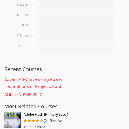
5 Stars
0%
4 Stars
0%
3 Stars
0%
2 Stars
0%
1 Star
0%
Recent Courses
Advance S-Curve using Power
Foundations of Projects Cont
AGILE IN PMP 2022
Most Related Courses
Adobe Flash (Primary Level)
(21 Reviews )
1434 Student