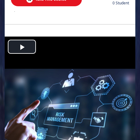
0 Student
.
Play
Video