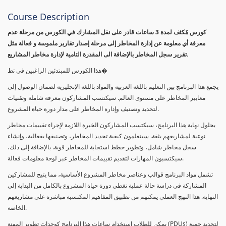
Course Description
كورس مٌكثف لمدة 3 ساعات قادر على نقل المشارك في الكورس من مرحلة عدم
معرفة أي معلومة عن إدارة المخاطر إلى مرحلة إصدار تقارير ملموسة و فعالة مثل
تقرير سجل المخاطر بالإضافة الى المقدرة التامية لإدارة مخاطر المشاريع.
هذا الكورس للمبتدئين الراغبين في تط�
يجمع هذا البرنامج بين التعليم باللغة العربية والمواد باللغة الإنجليزية لضمان الوصول إلى
معايير المخاطر على مستوى العالم. سيكتسب المشاركون معرفة شاملة وتقنيات
لتحديد وتصنيف وإدارة المخاطر على مدار دورة حياة المشروع.
بحلول نهاية هذا البرنامج، سيكتسب المشاركون الخبرة اللازمة لإجراء تقييمات مخاطر
نوعية لمشاريعهم بثقة. سيتعلمون كيفية تحديد المخاطر، وتصنيفها بفعالية، وإنشاء
سجل مخاطر شامل، وتطوير خطط استجابة للمخاطر قوية. بالإضافة إلى ذلك،
سيكتسبون المهارات لتقديم تقييمات المخاطر عبر لوحة معلومات فعالة.
تشمل مواد البرنامج قوالب وعناصر مخاطر المشروع الأساسية، مما يتيح للمشاركين
المشاركة في دراسة حالة عملية تغطي دورة حياة المشروع بالكامل من البداية إلى
النهاية. هذا النهج العملي يمكنهم من تطبيق المفاهيم المكتسبة مباشرة على مشاريعهم
الخاصة.
يمكن للطلاب استخدام ساعات هذا البرنامج كوحدات تطوير المهنة (PDUs) لتجديد جميع