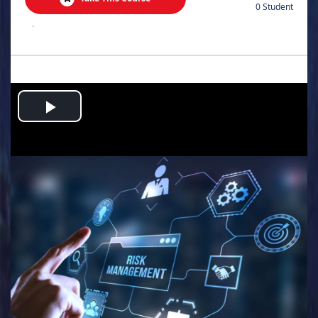
0 Student
.
Play
Video