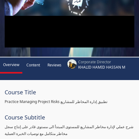
Corporate Director
Overview
Content
Reviews
KHALID HAMID HASSAN M
Course Title
Practice Managing Project Risks تطبيق إدارة المخاطر للمشاريع
Course Subtitle
شرح عملي لإدارة مخاطر المشاريع للمستوى المبتدأ الى مستوى قادر على إنتاج سجل
مخاطر متكامل مع توصيات الخبرة العملية