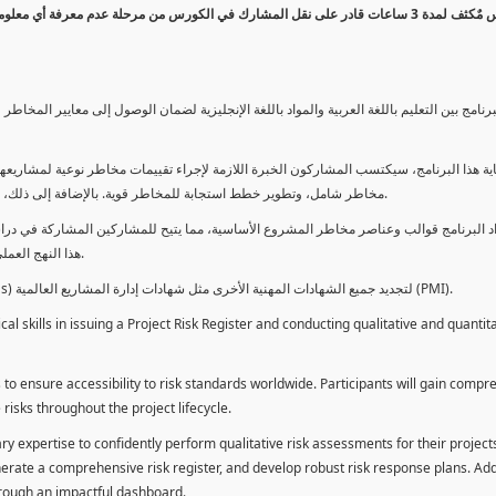
كورس مٌكثف لمدة 3 ساعات قادر على نقل المشارك في الكورس من مرحلة عدم معرفة أي 
برنامج بين التعليم باللغة العربية والمواد باللغة الإنجليزية لضمان الوصول إلى معايير الم
ية هذا البرنامج، سيكتسب المشاركون الخبرة اللازمة لإجراء تقييمات مخاطر نوعية لمشاريعهم
مخاطر شامل، وتطوير خطط استجابة للمخاطر قوية. بالإضافة إلى ذلك، سيكتسبون المهارات لتقديم تقييمات المخاطر عبر لوحة معلومات فعالة.
د البرنامج قوالب وعناصر مخاطر المشروع الأساسية، مما يتيح للمشاركين المشاركة في دراسة
هذا النهج العملي يمكنهم من تطبيق المفاهيم المكتسبة مباشرة على مشاريعهم الخاصة.
يمكن للطلاب استخدام ساعات هذا البرنامج كوحدات تطوير المهنة (PDUs) لتجديد جميع الشهادات المهنية الأخرى مثل شهادات إدارة المشاريع العالمية (PMI).
l skills in issuing a Project Risk Register and conducting qualitative and quantita
 to ensure accessibility to risk standards worldwide. Participants will gain compr
isks throughout the project lifecycle.
ary expertise to confidently perform qualitative risk assessments for their project
enerate a comprehensive risk register, and develop robust risk response plans. Addi
through an impactful dashboard.