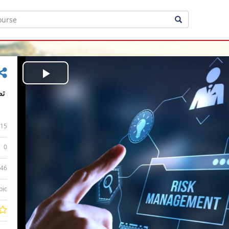
Play
Video
15
0
:46
bic