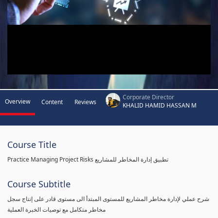
Corporate Director
Overview
Content
Reviews
KHALID HAMID HASSAN M
Course Title
Practice Managing Project Risks تطبيق إدارة المخاطر للمشاريع
Course Subtitle
شرح عملي لإدارة مخاطر المشاريع للمستوى المبتدأ الى مستوى قادر على إنتاج سجل
مخاطر متكامل مع توصيات الخبرة العملية