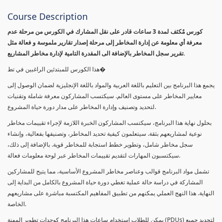
Course Description
كورس مٌكثف لمدة 3 ساعات قادر على نقل المشارك في الكورس من مرحلة عدم
معرفة أي معلومة عن إدارة المخاطر إلى مرحلة إصدار تقارير ملموسة و فعالة مثل
تقرير سجل المخاطر بالإضافة الى المقدرة التامية لإدارة مخاطر المشاريع.
هذا الكورس للمبتدئين الراغبين في تط�
يجمع هذا البرنامج بين التعليم باللغة العربية والمواد باللغة الإنجليزية لضمان الوصول إلى
معايير المخاطر على مستوى العالم. سيكتسب المشاركون معرفة شاملة وتقنيات
لتحديد وتصنيف وإدارة المخاطر على مدار دورة حياة المشروع.
بحلول نهاية هذا البرنامج، سيكتسب المشاركون الخبرة اللازمة لإجراء تقييمات مخاطر
نوعية لمشاريعهم بثقة. سيتعلمون كيفية تحديد المخاطر، وتصنيفها بفعالية، وإنشاء
سجل مخاطر شامل، وتطوير خطط استجابة للمخاطر قوية. بالإضافة إلى ذلك،
سيكتسبون المهارات لتقديم تقييمات المخاطر عبر لوحة معلومات فعالة.
تشمل مواد البرنامج قوالب وعناصر مخاطر المشروع الأساسية، مما يتيح للمشاركين
المشاركة في دراسة حالة عملية تغطي دورة حياة المشروع بالكامل من البداية إلى
النهاية. هذا النهج العملي يمكنهم من تطبيق المفاهيم المكتسبة مباشرة على مشاريعهم
الخاصة.
يمكن للطلاب استخدام ساعات هذا البرنامج كوحدات تطوير المهنة (PDUs) لتجديد جميع