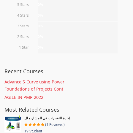
5 Stars
0%
4 Stars
0%
3 Stars
0%
2 Stars
0%
1 Star
0%
Recent Courses
Advance S-Curve using Power
Foundations of Projects Cont
AGILE IN PMP 2022
Most Related Courses
إدارة التغييرات في المشاريع ال...
(1 Reviews )
19 Student