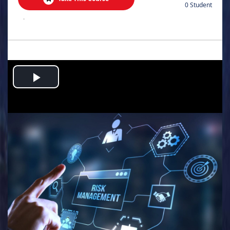
0 Student
.
Play
Video