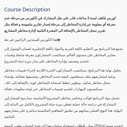
Course Description
كورس مٌكثف لمدة 3 ساعات قادر على نقل المشارك في الكورس من مرحلة عدم
معرفة أي معلومة عن إدارة المخاطر إلى مرحلة إصدار تقارير ملموسة و فعالة مثل
تقرير سجل المخاطر بالإضافة الى المقدرة التامية لإدارة مخاطر المشاريع.
هذا الكورس للمبتدئين الراغبين في تط�
يجمع هذا البرنامج بين التعليم باللغة العربية والمواد باللغة الإنجليزية لضمان الوصول إلى
معايير المخاطر على مستوى العالم. سيكتسب المشاركون معرفة شاملة وتقنيات
لتحديد وتصنيف وإدارة المخاطر على مدار دورة حياة المشروع.
بحلول نهاية هذا البرنامج، سيكتسب المشاركون الخبرة اللازمة لإجراء تقييمات مخاطر
نوعية لمشاريعهم بثقة. سيتعلمون كيفية تحديد المخاطر، وتصنيفها بفعالية، وإنشاء
سجل مخاطر شامل، وتطوير خطط استجابة للمخاطر قوية. بالإضافة إلى ذلك،
سيكتسبون المهارات لتقديم تقييمات المخاطر عبر لوحة معلومات فعالة.
تشمل مواد البرنامج قوالب وعناصر مخاطر المشروع الأساسية، مما يتيح للمشاركين
المشاركة في دراسة حالة عملية تغطي دورة حياة المشروع بالكامل من البداية إلى
النهاية. هذا النهج العملي يمكنهم من تطبيق المفاهيم المكتسبة مباشرة على مشاريعهم
الخاصة.
يمكن للطلاب استخدام ساعات هذا البرنامج كوحدات تطوير المهنة (PDUs) لتجديد جميع