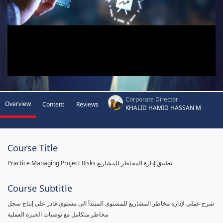
Corporate Director
Overview
Content
Reviews
KHALID HAMID HASSAN M
Course Title
Practice Managing Project Risks تطبيق إدارة المخاطر للمشاريع
Course Subtitle
شرح عملي لإدارة مخاطر المشاريع للمستوى المبتدأ الى مستوى قادر على إنتاج سجل
مخاطر متكامل مع توصيات الخبرة العملية