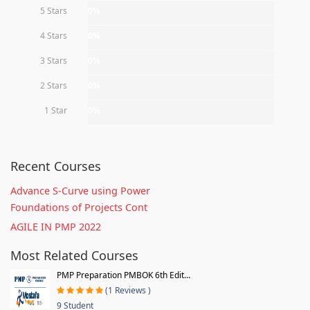
5 Stars
0%
4 Stars
0%
3 Stars
0%
2 Stars
0%
1 Star
0%
Recent Courses
Advance S-Curve using Power
Foundations of Projects Cont
AGILE IN PMP 2022
Most Related Courses
PMP Preparation PMBOK 6th Edit...
(1 Reviews )
9 Student