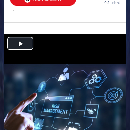
0 Student
.
Play
Video