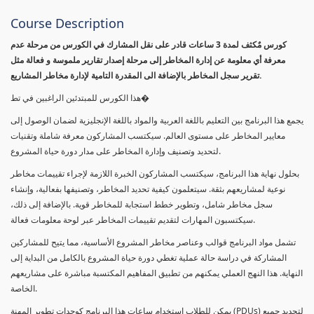
Course Description
كورس مٌكثف لمدة 3 ساعات قادر على نقل المشارك في الكورس من مرحلة عدم
معرفة أي معلومة عن إدارة المخاطر إلى مرحلة إصدار تقارير ملموسة و فعالة مثل
تقرير سجل المخاطر بالإضافة الى المقدرة التامية لإدارة مخاطر المشاريع.
هذا الكورس للمبتدئين الراغبين في تط�
يجمع هذا البرنامج بين التعليم باللغة العربية والمواد باللغة الإنجليزية لضمان الوصول إلى
معايير المخاطر على مستوى العالم. سيكتسب المشاركون معرفة شاملة وتقنيات
لتحديد وتصنيف وإدارة المخاطر على مدار دورة حياة المشروع.
بحلول نهاية هذا البرنامج، سيكتسب المشاركون الخبرة اللازمة لإجراء تقييمات مخاطر
نوعية لمشاريعهم بثقة. سيتعلمون كيفية تحديد المخاطر، وتصنيفها بفعالية، وإنشاء
سجل مخاطر شامل، وتطوير خطط استجابة للمخاطر قوية. بالإضافة إلى ذلك،
سيكتسبون المهارات لتقديم تقييمات المخاطر عبر لوحة معلومات فعالة.
تشمل مواد البرنامج قوالب وعناصر مخاطر المشروع الأساسية، مما يتيح للمشاركين
المشاركة في دراسة حالة عملية تغطي دورة حياة المشروع بالكامل من البداية إلى
النهاية. هذا النهج العملي يمكنهم من تطبيق المفاهيم المكتسبة مباشرة على مشاريعهم
الخاصة.
يمكن للطلاب استخدام ساعات هذا البرنامج كوحدات تطوير المهنة (PDUs) لتجديد جميع