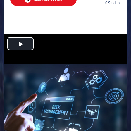
0 Student
.
Play
Video