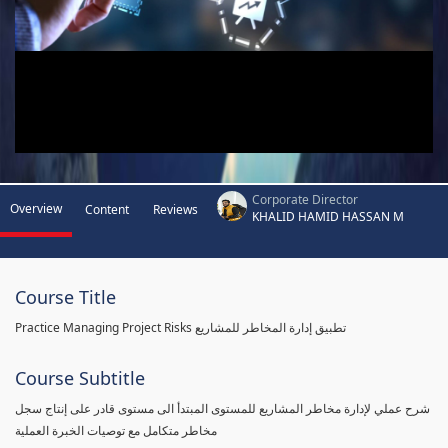
Corporate Director
Overview
Content
Reviews
KHALID HAMID HASSAN M
Course Title
Practice Managing Project Risks تطبيق إدارة المخاطر للمشاريع
Course Subtitle
شرح عملي لإدارة مخاطر المشاريع للمستوى المبتدأ الى مستوى قادر على إنتاج سجل
مخاطر متكامل مع توصيات الخبرة العملية