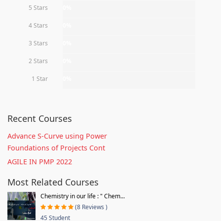
5 Stars
0%
4 Stars
0%
3 Stars
0%
2 Stars
0%
1 Star
0%
Recent Courses
Advance S-Curve using Power
Foundations of Projects Cont
AGILE IN PMP 2022
Most Related Courses
Chemistry in our life : " Chem...
(8 Reviews )
45 Student