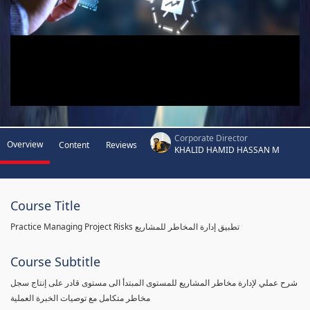
Corporate Director
Overview
Content
Reviews
KHALID HAMID HASSAN M
Course Title
Practice Managing Project Risks تطبيق إدارة المخاطر للمشاريع
Course Subtitle
شرح عملي لإدارة مخاطر المشاريع للمستوى المبتدأ الى مستوى قادر على إنتاج سجل
مخاطر متكامل مع توصيات الخبرة العملية