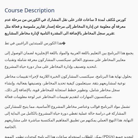
Course Description
كورس مٌكثف لمدة 3 ساعات قادر على نقل المشارك في الكورس من مرحلة عدم
معرفة أي معلومة عن إدارة المخاطر إلى مرحلة إصدار تقارير ملموسة و فعالة مثل
تقرير سجل المخاطر بالإضافة الى المقدرة التامية لإدارة مخاطر المشاريع.
هذا الكورس للمبتدئين الراغبين في تط�
يجمع هذا البرنامج بين التعليم باللغة العربية والمواد باللغة الإنجليزية لضمان الوصول إلى
معايير المخاطر على مستوى العالم. سيكتسب المشاركون معرفة شاملة وتقنيات
لتحديد وتصنيف وإدارة المخاطر على مدار دورة حياة المشروع.
بحلول نهاية هذا البرنامج، سيكتسب المشاركون الخبرة اللازمة لإجراء تقييمات مخاطر
نوعية لمشاريعهم بثقة. سيتعلمون كيفية تحديد المخاطر، وتصنيفها بفعالية، وإنشاء
سجل مخاطر شامل، وتطوير خطط استجابة للمخاطر قوية. بالإضافة إلى ذلك،
سيكتسبون المهارات لتقديم تقييمات المخاطر عبر لوحة معلومات فعالة.
تشمل مواد البرنامج قوالب وعناصر مخاطر المشروع الأساسية، مما يتيح للمشاركين
المشاركة في دراسة حالة عملية تغطي دورة حياة المشروع بالكامل من البداية إلى
النهاية. هذا النهج العملي يمكنهم من تطبيق المفاهيم المكتسبة مباشرة على مشاريعهم
الخاصة.
يمكن للطلاب استخدام ساعات هذا البرنامج كوحدات تطوير المهنة (PDUs) لتجديد جميع