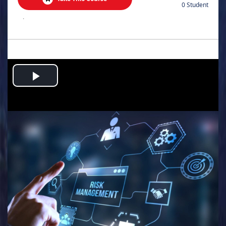
0 Student
.
Play
Video