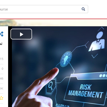
Play
Video
15
0
:46
bic