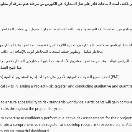
كورس مٌكثف لمدة 3 ساعات قادر على نقل المشارك في الكورس من مرحلة عدم معرفة أي 
برنامج بين التعليم باللغة العربية والمواد باللغة الإنجليزية لضمان الوصول إلى معايير الم
ية هذا البرنامج، سيكتسب المشاركون الخبرة اللازمة لإجراء تقييمات مخاطر نوعية لمشاريعهم
مخاطر شامل، وتطوير خطط استجابة للمخاطر قوية. بالإضافة إلى ذلك، سيكتسبون المهارات لتقديم تقييمات المخاطر عبر لوحة معلومات فعالة.
د البرنامج قوالب وعناصر مخاطر المشروع الأساسية، مما يتيح للمشاركين المشاركة في دراسة
هذا النهج العملي يمكنهم من تطبيق المفاهيم المكتسبة مباشرة على مشاريعهم الخاصة.
يمكن للطلاب استخدام ساعات هذا البرنامج كوحدات تطوير المهنة (PDUs) لتجديد جميع الشهادات المهنية الأخرى مثل شهادات إدارة المشاريع العالمية (PMI).
l skills in issuing a Project Risk Register and conducting qualitative and quantita
 to ensure accessibility to risk standards worldwide. Participants will gain compr
isks throughout the project lifecycle.
ary expertise to confidently perform qualitative risk assessments for their project
enerate a comprehensive risk register, and develop robust risk response plans. Addi
through an impactful dashboard.