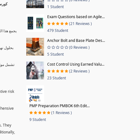
1 Student
Exam Questions based on Agile...
(21 Reviews )
479 Student
يجمع هذا ال
Anchor Bolt and Base Plate Des...
(0 Reviews )
بحلول نها
5 Student
Cost Control Using Earned Valu...
تشمل موا.
(2 Reviews )
23 Student
tive risk
PMP Preparation PMBOK 6th Edit...
ehensive
(1 Reviews )
9 Student
s. They
tionally,