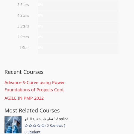
5 Stars
0%
4 Stars
0%
3 Stars
0%
2 Stars
0%
1 Star
0%
Recent Courses
Advance S-Curve using Power
Foundations of Projects Cont
AGILE IN PMP 2022
Most Related Courses
تطبيقات تقنية النانو " Applica...
(0 Reviews )
0 Student