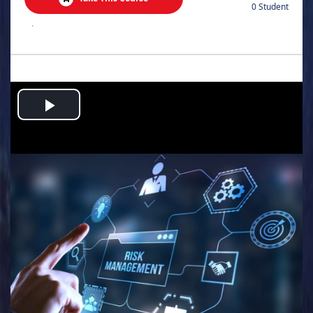
0 Student
.
Play
Video