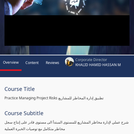
Corporate Director
Overview
Content
Reviews
KHALID HAMID HASSAN M
Course Title
Practice Managing Project Risks تطبيق إدارة المخاطر للمشاريع
Course Subtitle
شرح عملي لإدارة مخاطر المشاريع للمستوى المبتدأ الى مستوى قادر على إنتاج سجل
مخاطر متكامل مع توصيات الخبرة العملية