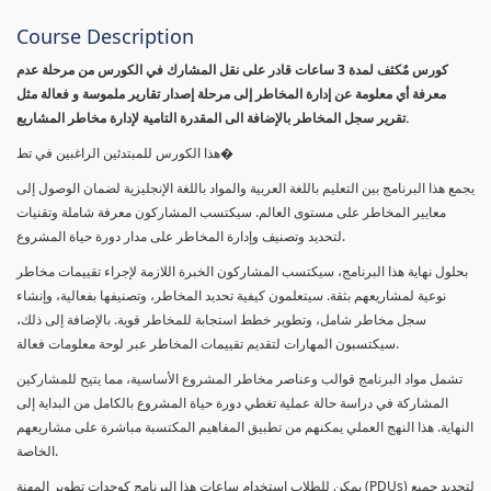
Course Description
كورس مٌكثف لمدة 3 ساعات قادر على نقل المشارك في الكورس من مرحلة عدم
معرفة أي معلومة عن إدارة المخاطر إلى مرحلة إصدار تقارير ملموسة و فعالة مثل
تقرير سجل المخاطر بالإضافة الى المقدرة التامية لإدارة مخاطر المشاريع.
هذا الكورس للمبتدئين الراغبين في تط�
يجمع هذا البرنامج بين التعليم باللغة العربية والمواد باللغة الإنجليزية لضمان الوصول إلى
معايير المخاطر على مستوى العالم. سيكتسب المشاركون معرفة شاملة وتقنيات
لتحديد وتصنيف وإدارة المخاطر على مدار دورة حياة المشروع.
بحلول نهاية هذا البرنامج، سيكتسب المشاركون الخبرة اللازمة لإجراء تقييمات مخاطر
نوعية لمشاريعهم بثقة. سيتعلمون كيفية تحديد المخاطر، وتصنيفها بفعالية، وإنشاء
سجل مخاطر شامل، وتطوير خطط استجابة للمخاطر قوية. بالإضافة إلى ذلك،
سيكتسبون المهارات لتقديم تقييمات المخاطر عبر لوحة معلومات فعالة.
تشمل مواد البرنامج قوالب وعناصر مخاطر المشروع الأساسية، مما يتيح للمشاركين
المشاركة في دراسة حالة عملية تغطي دورة حياة المشروع بالكامل من البداية إلى
النهاية. هذا النهج العملي يمكنهم من تطبيق المفاهيم المكتسبة مباشرة على مشاريعهم
الخاصة.
يمكن للطلاب استخدام ساعات هذا البرنامج كوحدات تطوير المهنة (PDUs) لتجديد جميع