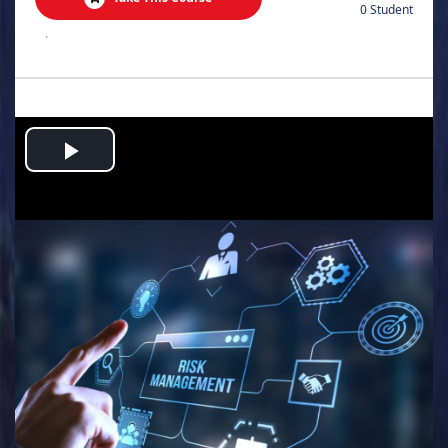
0 Student
.
Play
Video