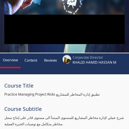
Corporate Director
Overview
Content
Reviews
KHALID HAMID HASSAN M
Course Title
Practice Managing Project Risks تطبيق إدارة المخاطر للمشاريع
Course Subtitle
شرح عملي لإدارة مخاطر المشاريع للمستوى المبتدأ الى مستوى قادر على إنتاج سجل
مخاطر متكامل مع توصيات الخبرة العملية