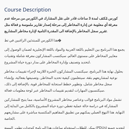
Course Description
كورس مٌكثف لمدة 3 ساعات قادر على نقل المشارك في الكورس من مرحلة عدم
معرفة أي معلومة عن إدارة المخاطر إلى مرحلة إصدار تقارير ملموسة و فعالة مثل
تقرير سجل المخاطر بالإضافة الى المقدرة التامية لإدارة مخاطر المشاريع.
هذا الكورس للمبتدئين الراغبين في تط�
يجمع هذا البرنامج بين التعليم باللغة العربية والمواد باللغة الإنجليزية لضمان الوصول إلى
معايير المخاطر على مستوى العالم. سيكتسب المشاركون معرفة شاملة وتقنيات
لتحديد وتصنيف وإدارة المخاطر على مدار دورة حياة المشروع.
بحلول نهاية هذا البرنامج، سيكتسب المشاركون الخبرة اللازمة لإجراء تقييمات مخاطر
نوعية لمشاريعهم بثقة. سيتعلمون كيفية تحديد المخاطر، وتصنيفها بفعالية، وإنشاء
سجل مخاطر شامل، وتطوير خطط استجابة للمخاطر قوية. بالإضافة إلى ذلك،
سيكتسبون المهارات لتقديم تقييمات المخاطر عبر لوحة معلومات فعالة.
تشمل مواد البرنامج قوالب وعناصر مخاطر المشروع الأساسية، مما يتيح للمشاركين
المشاركة في دراسة حالة عملية تغطي دورة حياة المشروع بالكامل من البداية إلى
النهاية. هذا النهج العملي يمكنهم من تطبيق المفاهيم المكتسبة مباشرة على مشاريعهم
الخاصة.
يمكن للطلاب استخدام ساعات هذا البرنامج كوحدات تطوير المهنة (PDUs) لتجديد جميع