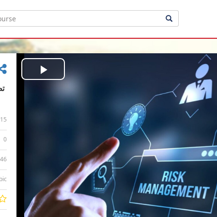
Play
Video
15
0
:46
bic