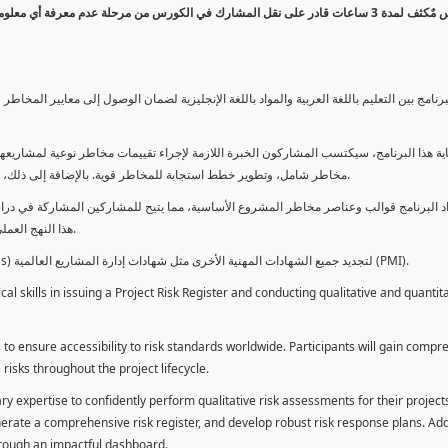
كورس مٌكثف لمدة 3 ساعات قادر على نقل المشارك في الكورس من مرحلة عدم معرفة أي 
برنامج بين التعليم باللغة العربية والمواد باللغة الإنجليزية لضمان الوصول إلى معايير الم
ية هذا البرنامج، سيكتسب المشاركون الخبرة اللازمة لإجراء تقييمات مخاطر نوعية لمشاريعهم
مخاطر شامل، وتطوير خطط استجابة للمخاطر قوية. بالإضافة إلى ذلك، سيكتسبون المهارات لتقديم تقييمات المخاطر عبر لوحة معلومات فعالة.
د البرنامج قوالب وعناصر مخاطر المشروع الأساسية، مما يتيح للمشاركين المشاركة في دراسة
هذا النهج العملي يمكنهم من تطبيق المفاهيم المكتسبة مباشرة على مشاريعهم الخاصة.
يمكن للطلاب استخدام ساعات هذا البرنامج كوحدات تطوير المهنة (PDUs) لتجديد جميع الشهادات المهنية الأخرى مثل شهادات إدارة المشاريع العالمية (PMI).
l skills in issuing a Project Risk Register and conducting qualitative and quantita
 to ensure accessibility to risk standards worldwide. Participants will gain compr
isks throughout the project lifecycle.
ary expertise to confidently perform qualitative risk assessments for their project
enerate a comprehensive risk register, and develop robust risk response plans. Addi
through an impactful dashboard.