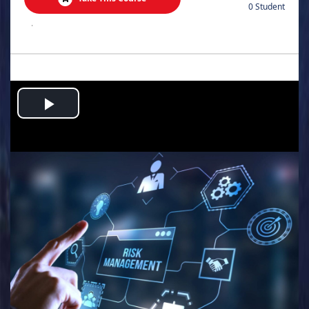
0 Student
.
Play
Video