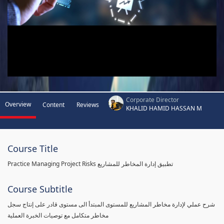
Corporate Director
Overview
Content
Reviews
KHALID HAMID HASSAN M
Course Title
Practice Managing Project Risks تطبيق إدارة المخاطر للمشاريع
Course Subtitle
شرح عملي لإدارة مخاطر المشاريع للمستوى المبتدأ الى مستوى قادر على إنتاج سجل
مخاطر متكامل مع توصيات الخبرة العملية