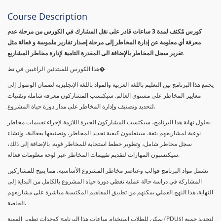
Course Description
كورس مٌكثف لمدة 3 ساعات قادر على نقل المشارك في الكورس من مرحلة عدم
معرفة أي معلومة عن إدارة المخاطر إلى مرحلة إصدار تقارير ملموسة و فعالة مثل
تقرير سجل المخاطر بالإضافة الى المقدرة التامية لإدارة مخاطر المشاريع.
هذا الكورس للمبتدئين الراغبين في تط�
يجمع هذا البرنامج بين التعليم باللغة العربية والمواد باللغة الإنجليزية لضمان الوصول إلى
معايير المخاطر على مستوى العالم. سيكتسب المشاركون معرفة شاملة وتقنيات
لتحديد وتصنيف وإدارة المخاطر على مدار دورة حياة المشروع.
بحلول نهاية هذا البرنامج، سيكتسب المشاركون الخبرة اللازمة لإجراء تقييمات مخاطر
نوعية لمشاريعهم بثقة. سيتعلمون كيفية تحديد المخاطر، وتصنيفها بفعالية، وإنشاء
سجل مخاطر شامل، وتطوير خطط استجابة للمخاطر قوية. بالإضافة إلى ذلك،
سيكتسبون المهارات لتقديم تقييمات المخاطر عبر لوحة معلومات فعالة.
تشمل مواد البرنامج قوالب وعناصر مخاطر المشروع الأساسية، مما يتيح للمشاركين
المشاركة في دراسة حالة عملية تغطي دورة حياة المشروع بالكامل من البداية إلى
النهاية. هذا النهج العملي يمكنهم من تطبيق المفاهيم المكتسبة مباشرة على مشاريعهم
الخاصة.
يمكن للطلاب استخدام ساعات هذا البرنامج كوحدات تطوير المهنة (PDUs) لتجديد جميع