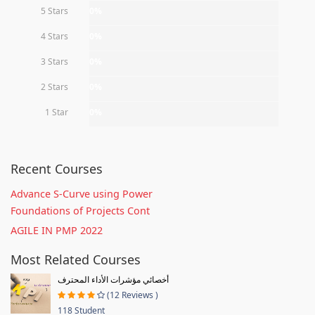
5 Stars
0%
4 Stars
0%
3 Stars
0%
2 Stars
0%
1 Star
0%
Recent Courses
Advance S-Curve using Power
Foundations of Projects Cont
AGILE IN PMP 2022
Most Related Courses
أخصائي مؤشرات الأداء المحترف
(12 Reviews )
118 Student