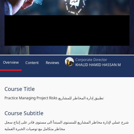
Corporate Director
Overview
Content
Reviews
KHALID HAMID HASSAN M
Course Title
Practice Managing Project Risks تطبيق إدارة المخاطر للمشاريع
Course Subtitle
شرح عملي لإدارة مخاطر المشاريع للمستوى المبتدأ الى مستوى قادر على إنتاج سجل
مخاطر متكامل مع توصيات الخبرة العملية