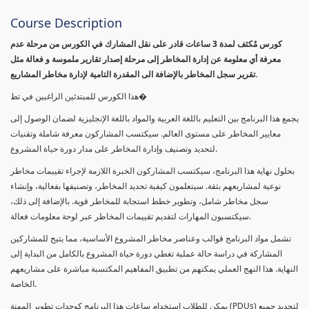
Course Description
كورس مٌكثف لمدة 3 ساعات قادر على نقل المشارك في الكورس من مرحلة عدم
معرفة أي معلومة عن إدارة المخاطر إلى مرحلة إصدار تقارير ملموسة و فعالة مثل
تقرير سجل المخاطر بالإضافة الى المقدرة التامية لإدارة مخاطر المشاريع.
هذا الكورس للمبتدئين الراغبين في تط�
يجمع هذا البرنامج بين التعليم باللغة العربية والمواد باللغة الإنجليزية لضمان الوصول إلى
معايير المخاطر على مستوى العالم. سيكتسب المشاركون معرفة شاملة وتقنيات
لتحديد وتصنيف وإدارة المخاطر على مدار دورة حياة المشروع.
بحلول نهاية هذا البرنامج، سيكتسب المشاركون الخبرة اللازمة لإجراء تقييمات مخاطر
نوعية لمشاريعهم بثقة. سيتعلمون كيفية تحديد المخاطر، وتصنيفها بفعالية، وإنشاء
سجل مخاطر شامل، وتطوير خطط استجابة للمخاطر قوية. بالإضافة إلى ذلك،
سيكتسبون المهارات لتقديم تقييمات المخاطر عبر لوحة معلومات فعالة.
تشمل مواد البرنامج قوالب وعناصر مخاطر المشروع الأساسية، مما يتيح للمشاركين
المشاركة في دراسة حالة عملية تغطي دورة حياة المشروع بالكامل من البداية إلى
النهاية. هذا النهج العملي يمكنهم من تطبيق المفاهيم المكتسبة مباشرة على مشاريعهم
الخاصة.
يمكن للطلاب استخدام ساعات هذا البرنامج كوحدات تطوير المهنة (PDUs) لتجديد جميع