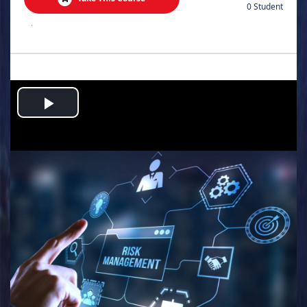
0 Student
.
Play
Video