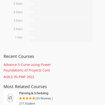
5 Stars
0%
4 Stars
0%
3 Stars
0%
2 Stars
0%
1 Star
0%
Recent Courses
Advance S-Curve using Power
Foundations of Projects Cont
AGILE IN PMP 2022
Most Related Courses
Planning & Scheduling
(55 Reviews )
217 Student