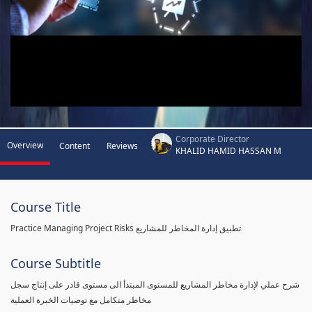
Corporate Director
Overview
Content
Reviews
KHALID HAMID HASSAN M
Course Title
Practice Managing Project Risks تطبيق إدارة المخاطر للمشاريع
Course Subtitle
شرح عملي لإدارة مخاطر المشاريع للمستوى المبتدأ الى مستوى قادر على إنتاج سجل
مخاطر متكامل مع توصيات الخبرة العملية