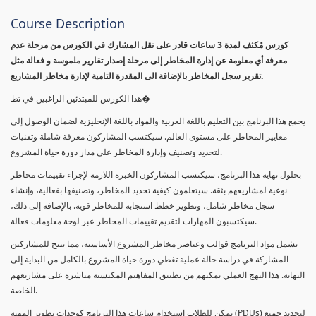
Course Description
كورس مٌكثف لمدة 3 ساعات قادر على نقل المشارك في الكورس من مرحلة عدم
معرفة أي معلومة عن إدارة المخاطر إلى مرحلة إصدار تقارير ملموسة و فعالة مثل
تقرير سجل المخاطر بالإضافة الى المقدرة التامية لإدارة مخاطر المشاريع.
هذا الكورس للمبتدئين الراغبين في تط�
يجمع هذا البرنامج بين التعليم باللغة العربية والمواد باللغة الإنجليزية لضمان الوصول إلى
معايير المخاطر على مستوى العالم. سيكتسب المشاركون معرفة شاملة وتقنيات
لتحديد وتصنيف وإدارة المخاطر على مدار دورة حياة المشروع.
بحلول نهاية هذا البرنامج، سيكتسب المشاركون الخبرة اللازمة لإجراء تقييمات مخاطر
نوعية لمشاريعهم بثقة. سيتعلمون كيفية تحديد المخاطر، وتصنيفها بفعالية، وإنشاء
سجل مخاطر شامل، وتطوير خطط استجابة للمخاطر قوية. بالإضافة إلى ذلك،
سيكتسبون المهارات لتقديم تقييمات المخاطر عبر لوحة معلومات فعالة.
تشمل مواد البرنامج قوالب وعناصر مخاطر المشروع الأساسية، مما يتيح للمشاركين
المشاركة في دراسة حالة عملية تغطي دورة حياة المشروع بالكامل من البداية إلى
النهاية. هذا النهج العملي يمكنهم من تطبيق المفاهيم المكتسبة مباشرة على مشاريعهم
الخاصة.
يمكن للطلاب استخدام ساعات هذا البرنامج كوحدات تطوير المهنة (PDUs) لتجديد جميع