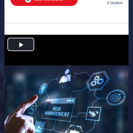
0 Student
.
Play
Video