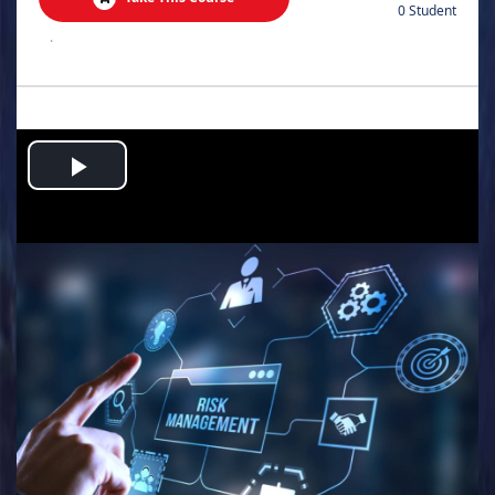
0 Student
.
Play
Video