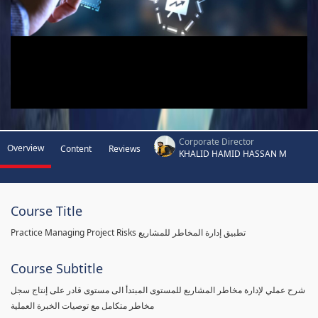
Corporate Director
Overview
Content
Reviews
KHALID HAMID HASSAN M
Course Title
Practice Managing Project Risks تطبيق إدارة المخاطر للمشاريع
Course Subtitle
شرح عملي لإدارة مخاطر المشاريع للمستوى المبتدأ الى مستوى قادر على إنتاج سجل
مخاطر متكامل مع توصيات الخبرة العملية