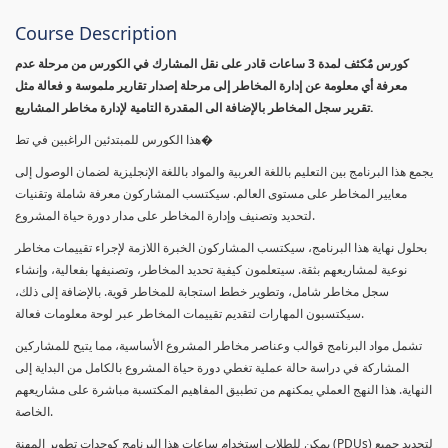
Course Description
كورس مٌكثف لمدة 3 ساعات قادر على نقل المشارك في الكورس من مرحلة عدم
معرفة أي معلومة عن إدارة المخاطر إلى مرحلة إصدار تقارير ملموسة و فعالة مثل
تقرير سجل المخاطر بالإضافة الى المقدرة التامية لإدارة مخاطر المشاريع.
هذا الكورس للمبتدئين الراغبين في تط�
يجمع هذا البرنامج بين التعليم باللغة العربية والمواد باللغة الإنجليزية لضمان الوصول إلى
معايير المخاطر على مستوى العالم. سيكتسب المشاركون معرفة شاملة وتقنيات
لتحديد وتصنيف وإدارة المخاطر على مدار دورة حياة المشروع.
بحلول نهاية هذا البرنامج، سيكتسب المشاركون الخبرة اللازمة لإجراء تقييمات مخاطر
نوعية لمشاريعهم بثقة. سيتعلمون كيفية تحديد المخاطر، وتصنيفها بفعالية، وإنشاء
سجل مخاطر شامل، وتطوير خطط استجابة للمخاطر قوية. بالإضافة إلى ذلك،
سيكتسبون المهارات لتقديم تقييمات المخاطر عبر لوحة معلومات فعالة.
تشمل مواد البرنامج قوالب وعناصر مخاطر المشروع الأساسية، مما يتيح للمشاركين
المشاركة في دراسة حالة عملية تغطي دورة حياة المشروع بالكامل من البداية إلى
النهاية. هذا النهج العملي يمكنهم من تطبيق المفاهيم المكتسبة مباشرة على مشاريعهم
الخاصة.
يمكن للطلاب استخدام ساعات هذا البرنامج كوحدات تطوير المهنة (PDUs) لتجديد جميع