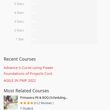
5 Stars
0%
4 Stars
0%
3 Stars
0%
2 Stars
0%
1 Star
0%
Recent Courses
Advance S-Curve using Power
Foundations of Projects Cont
AGILE IN PMP 2022
Most Related Courses
Primavera P6 & BOQ (Scheduling...
(2 Reviews )
7 Student