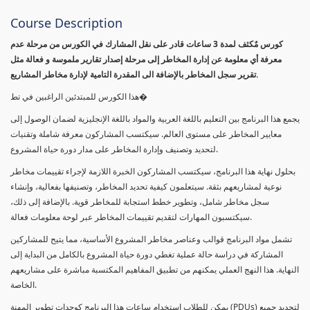
Course Description
كورس مٌكثف لمدة 3 ساعات قادر على نقل المشارك في الكورس من مرحلة عدم
معرفة أي معلومة عن إدارة المخاطر إلى مرحلة إصدار تقارير ملموسة و فعالة مثل
تقرير سجل المخاطر بالإضافة الى المقدرة التامية لإدارة مخاطر المشاريع.
هذا الكورس للمبتدئين الراغبين في تط�
يجمع هذا البرنامج بين التعليم باللغة العربية والمواد باللغة الإنجليزية لضمان الوصول إلى
معايير المخاطر على مستوى العالم. سيكتسب المشاركون معرفة شاملة وتقنيات
لتحديد وتصنيف وإدارة المخاطر على مدار دورة حياة المشروع.
بحلول نهاية هذا البرنامج، سيكتسب المشاركون الخبرة اللازمة لإجراء تقييمات مخاطر
نوعية لمشاريعهم بثقة. سيتعلمون كيفية تحديد المخاطر، وتصنيفها بفعالية، وإنشاء
سجل مخاطر شامل، وتطوير خطط استجابة للمخاطر قوية. بالإضافة إلى ذلك،
سيكتسبون المهارات لتقديم تقييمات المخاطر عبر لوحة معلومات فعالة.
تشمل مواد البرنامج قوالب وعناصر مخاطر المشروع الأساسية، مما يتيح للمشاركين
المشاركة في دراسة حالة عملية تغطي دورة حياة المشروع بالكامل من البداية إلى
النهاية. هذا النهج العملي يمكنهم من تطبيق المفاهيم المكتسبة مباشرة على مشاريعهم
الخاصة.
يمكن للطلاب استخدام ساعات هذا البرنامج كوحدات تطوير المهنة (PDUs) لتجديد جميع