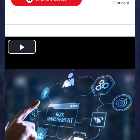
0 Student
.
Play
Video