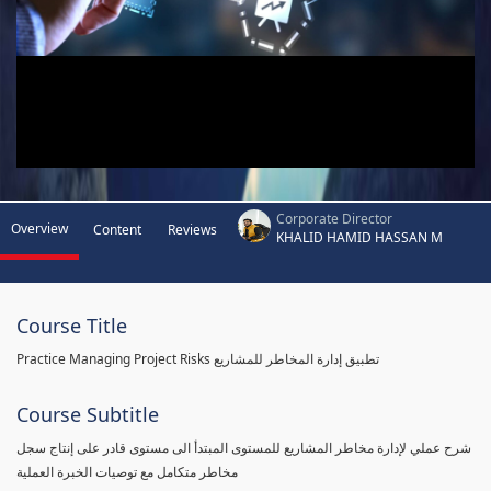
Corporate Director
Overview
Content
Reviews
KHALID HAMID HASSAN M
Course Title
Practice Managing Project Risks تطبيق إدارة المخاطر للمشاريع
Course Subtitle
شرح عملي لإدارة مخاطر المشاريع للمستوى المبتدأ الى مستوى قادر على إنتاج سجل
مخاطر متكامل مع توصيات الخبرة العملية