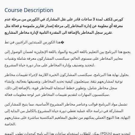
Course Description
كورس مٌكثف لمدة 3 ساعات قادر على نقل المشارك في الكورس من مرحلة عدم
معرفة أي معلومة عن إدارة المخاطر إلى مرحلة إصدار تقارير ملموسة و فعالة مثل
تقرير سجل المخاطر بالإضافة الى المقدرة التامية لإدارة مخاطر المشاريع.
هذا الكورس للمبتدئين الراغبين في تط�
يجمع هذا البرنامج بين التعليم باللغة العربية والمواد باللغة الإنجليزية لضمان الوصول إلى
معايير المخاطر على مستوى العالم. سيكتسب المشاركون معرفة شاملة وتقنيات
لتحديد وتصنيف وإدارة المخاطر على مدار دورة حياة المشروع.
بحلول نهاية هذا البرنامج، سيكتسب المشاركون الخبرة اللازمة لإجراء تقييمات مخاطر
نوعية لمشاريعهم بثقة. سيتعلمون كيفية تحديد المخاطر، وتصنيفها بفعالية، وإنشاء
سجل مخاطر شامل، وتطوير خطط استجابة للمخاطر قوية. بالإضافة إلى ذلك،
سيكتسبون المهارات لتقديم تقييمات المخاطر عبر لوحة معلومات فعالة.
تشمل مواد البرنامج قوالب وعناصر مخاطر المشروع الأساسية، مما يتيح للمشاركين
المشاركة في دراسة حالة عملية تغطي دورة حياة المشروع بالكامل من البداية إلى
النهاية. هذا النهج العملي يمكنهم من تطبيق المفاهيم المكتسبة مباشرة على مشاريعهم
الخاصة.
يمكن للطلاب استخدام ساعات هذا البرنامج كوحدات تطوير المهنة (PDUs) لتجديد جميع