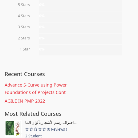
5 Stars
0%
4 Stars
0%
3 Stars
0%
2 Stars
0%
1 Star
0%
Recent Courses
Advance S-Curve using Power
Foundations of Projects Cont
AGILE IN PMP 2022
Most Related Courses
احتراف رسم الأشجار بألوان الما...
(0 Reviews )
2 Student