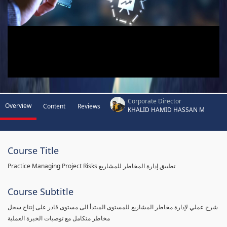
Corporate Director
Overview
Content
Reviews
KHALID HAMID HASSAN M
Course Title
Practice Managing Project Risks تطبيق إدارة المخاطر للمشاريع
Course Subtitle
شرح عملي لإدارة مخاطر المشاريع للمستوى المبتدأ الى مستوى قادر على إنتاج سجل
مخاطر متكامل مع توصيات الخبرة العملية