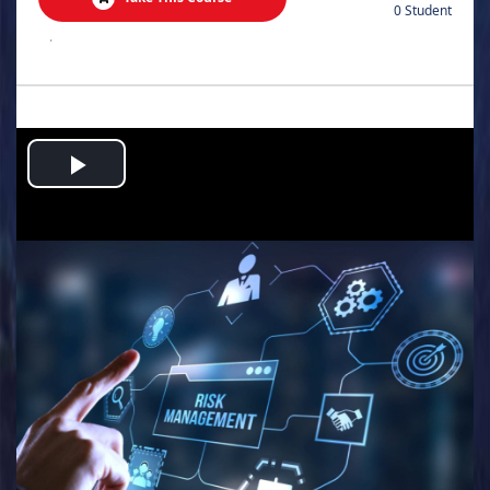
0 Student
.
Play
Video