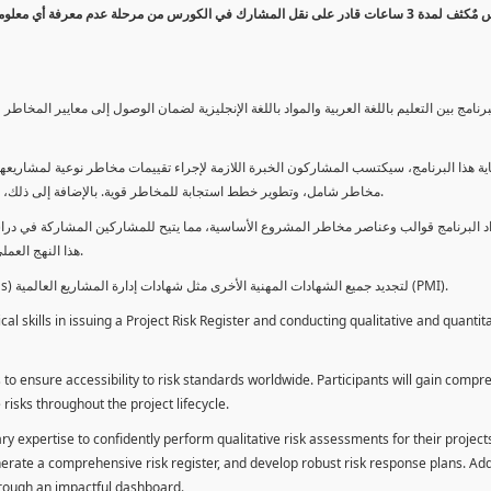
كورس مٌكثف لمدة 3 ساعات قادر على نقل المشارك في الكورس من مرحلة عدم معرفة أي 
برنامج بين التعليم باللغة العربية والمواد باللغة الإنجليزية لضمان الوصول إلى معايير الم
ية هذا البرنامج، سيكتسب المشاركون الخبرة اللازمة لإجراء تقييمات مخاطر نوعية لمشاريعهم
مخاطر شامل، وتطوير خطط استجابة للمخاطر قوية. بالإضافة إلى ذلك، سيكتسبون المهارات لتقديم تقييمات المخاطر عبر لوحة معلومات فعالة.
د البرنامج قوالب وعناصر مخاطر المشروع الأساسية، مما يتيح للمشاركين المشاركة في دراسة
هذا النهج العملي يمكنهم من تطبيق المفاهيم المكتسبة مباشرة على مشاريعهم الخاصة.
يمكن للطلاب استخدام ساعات هذا البرنامج كوحدات تطوير المهنة (PDUs) لتجديد جميع الشهادات المهنية الأخرى مثل شهادات إدارة المشاريع العالمية (PMI).
l skills in issuing a Project Risk Register and conducting qualitative and quantita
 to ensure accessibility to risk standards worldwide. Participants will gain compr
isks throughout the project lifecycle.
ary expertise to confidently perform qualitative risk assessments for their project
enerate a comprehensive risk register, and develop robust risk response plans. Addi
through an impactful dashboard.