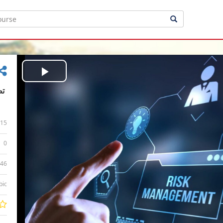
Play
Video
15
0
:46
bic