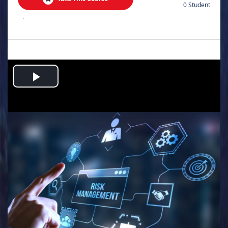
0 Student
.
Play
Video