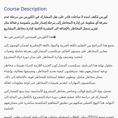
Course Description
كورس مٌكثف لمدة 3 ساعات قادر على نقل المشارك في الكورس من مرحلة عدم
معرفة أي معلومة عن إدارة المخاطر إلى مرحلة إصدار تقارير ملموسة و فعالة مثل
تقرير سجل المخاطر بالإضافة الى المقدرة التامية لإدارة مخاطر المشاريع.
هذا الكورس للمبتدئين الراغبين في تط�
يجمع هذا البرنامج بين التعليم باللغة العربية والمواد باللغة الإنجليزية لضمان الوصول إلى
معايير المخاطر على مستوى العالم. سيكتسب المشاركون معرفة شاملة وتقنيات
لتحديد وتصنيف وإدارة المخاطر على مدار دورة حياة المشروع.
بحلول نهاية هذا البرنامج، سيكتسب المشاركون الخبرة اللازمة لإجراء تقييمات مخاطر
نوعية لمشاريعهم بثقة. سيتعلمون كيفية تحديد المخاطر، وتصنيفها بفعالية، وإنشاء
سجل مخاطر شامل، وتطوير خطط استجابة للمخاطر قوية. بالإضافة إلى ذلك،
سيكتسبون المهارات لتقديم تقييمات المخاطر عبر لوحة معلومات فعالة.
تشمل مواد البرنامج قوالب وعناصر مخاطر المشروع الأساسية، مما يتيح للمشاركين
المشاركة في دراسة حالة عملية تغطي دورة حياة المشروع بالكامل من البداية إلى
النهاية. هذا النهج العملي يمكنهم من تطبيق المفاهيم المكتسبة مباشرة على مشاريعهم
الخاصة.
يمكن للطلاب استخدام ساعات هذا البرنامج كوحدات تطوير المهنة (PDUs) لتجديد جميع