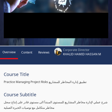
Corporate Director
Overview
Content
Reviews
KHALID HAMID HASSAN M
Course Title
Practice Managing Project Risks تطبيق إدارة المخاطر للمشاريع
Course Subtitle
شرح عملي لإدارة مخاطر المشاريع للمستوى المبتدأ الى مستوى قادر على إنتاج سجل
مخاطر متكامل مع توصيات الخبرة العملية